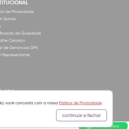
TITUCIONAL
tica de Privacidade
m Somos
s
ificação de Qualidade
alhe Conosco
l de Denúncias GMi
n Representante
A-NOS
ando, você concorda com a nossa
Política de Privacidade
.
continuar e fechar
Fale Conosco