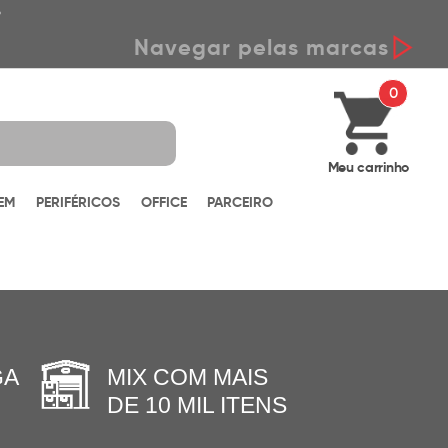
*
Navegar pelas marcas
0
Meu carrinho
EM
PERIFÉRICOS
OFFICE
PARCEIRO
GA
MIX COM MAIS
DE 10 MIL ITENS