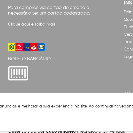
INS
Para compras via cartão de crédito é
Polí
necessário ter um cartão cadastrado.
Que
Clique aqui e saiba mais.
Filiai
Cert
Trab
Cana
Logi
BOLETO BANCÁRIO
SIG
 anúncios e melhorar a sua experiência no site. Ao continuar naveg
Cubo Amarelo
Desenvolvido por
| Tecnologia Ok Vendas