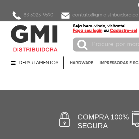
83 3023-9590
contato@gmidistribuidora.co
Seja bem-vindo, visitante!
Faça seu login
ou
Cadastre-se!
DEPARTAMENTOS
HARDWARE
IMPRESSORAS E S
COMPRA 100%
SEGURA