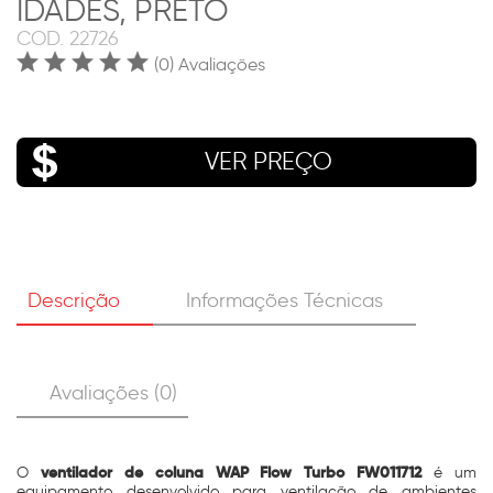
IDADES, PRETO
COD.
22726
(0) Avaliações
VER PREÇO
Descrição
Informações Técnicas
Avaliações (0)
ventilador de coluna WAP Flow Turbo FW011712
O
é um
equipamento desenvolvido para ventilação de ambientes