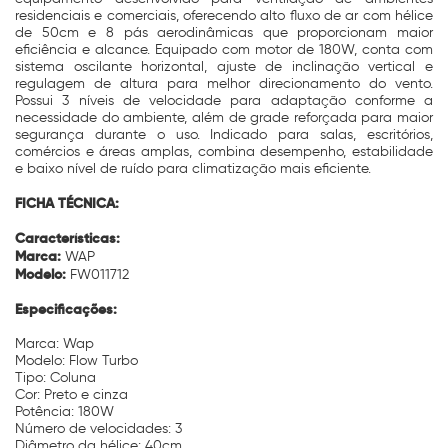
residenciais e comerciais, oferecendo alto fluxo de ar com hélice
de 50cm e 8 pás aerodinâmicas que proporcionam maior
eficiência e alcance. Equipado com motor de 180W, conta com
sistema oscilante horizontal, ajuste de inclinação vertical e
regulagem de altura para melhor direcionamento do vento.
Possui 3 níveis de velocidade para adaptação conforme a
necessidade do ambiente, além de grade reforçada para maior
segurança durante o uso. Indicado para salas, escritórios,
comércios e áreas amplas, combina desempenho, estabilidade
e baixo nível de ruído para climatização mais eficiente.
FICHA TÉCNICA:
Características:
Marca:
WAP
Modelo:
FW011712
Especificações:
Marca: Wap
Modelo: Flow Turbo
Tipo: Coluna
Cor: Preto e cinza
Potência: 180W
Número de velocidades: 3
Diâmetro da hélice: 40cm