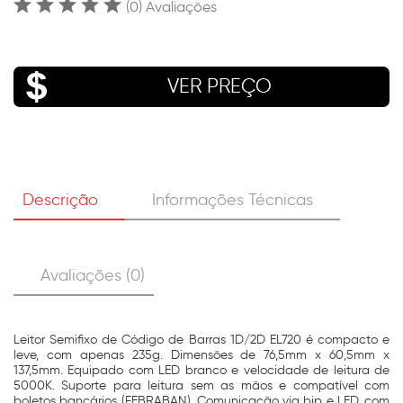
(0) Avaliações
VER PREÇO
Descrição
Informações Técnicas
Avaliações (0)
Leitor Semifixo de Código de Barras 1D/2D EL720 é compacto e
leve, com apenas 235g. Dimensões de 76,5mm x 60,5mm x
137,5mm. Equipado com LED branco e velocidade de leitura de
5000K. Suporte para leitura sem as mãos e compatível com
boletos bancários (FEBRABAN). Comunicação via bip e LED, com