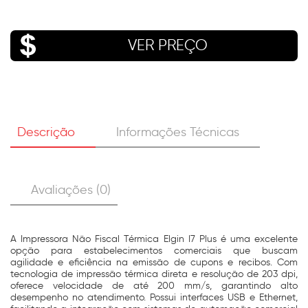
VER PREÇO
Descrição
Informações Técnicas
Avaliações (0)
A Impressora Não Fiscal Térmica Elgin I7 Plus é uma excelente
opção para estabelecimentos comerciais que buscam
agilidade e eficiência na emissão de cupons e recibos. Com
tecnologia de impressão térmica direta e resolução de 203 dpi,
oferece velocidade de até 200 mm/s, garantindo alto
desempenho no atendimento. Possui interfaces USB e Ethernet,