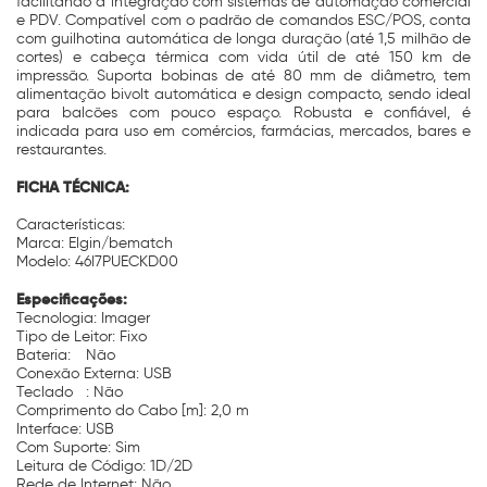
facilitando a integração com sistemas de automação comercial
e PDV. Compatível com o padrão de comandos ESC/POS, conta
com guilhotina automática de longa duração (até 1,5 milhão de
cortes) e cabeça térmica com vida útil de até 150 km de
impressão. Suporta bobinas de até 80 mm de diâmetro, tem
alimentação bivolt automática e design compacto, sendo ideal
para balcões com pouco espaço. Robusta e confiável, é
indicada para uso em comércios, farmácias, mercados, bares e
restaurantes.
FICHA TÉCNICA:
Características:
Marca: Elgin/bematch
Modelo: 46I7PUECKD00
Especificações:
Tecnologia: Imager
Tipo de Leitor: Fixo
Bateria:
Não
Conexão Externa: USB
Teclado
: Não
Comprimento do Cabo [m]: 2,0 m
Interface: USB
Com Suporte: Sim
Leitura de Código: 1D/2D
Rede de Internet: Não