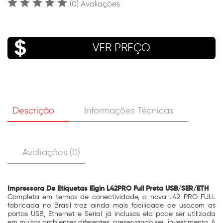
(0) Avaliações
VER PREÇO
Descrição
Informações Técnicas
Avaliações (0)
Impressora De Etiquetas Elgin L42PRO Full Preta USB/SER/ETH
Completa em termos de conectividade, a nova L42 PRO FULL
fabricada no Brasil traz ainda mais facilidade de uso.com as
portas USB, Ethernet e Serial já inclusas ela pode ser utilizada
em muitos ambientes diferentes, preservando seu investimento. A