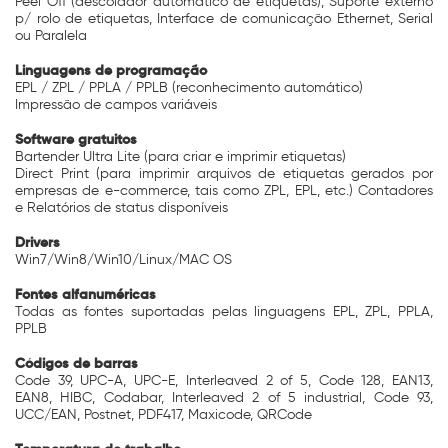
Peel Off (descolador automático de etiquetas), Suporte externo
p/ rolo de etiquetas, Interface de comunicação Ethernet, Serial
ou Paralela
Linguagens de programação
EPL / ZPL / PPLA / PPLB (reconhecimento automático)
Impressão de campos variáveis
Software gratuitos
Bartender Ultra Lite (para criar e imprimir etiquetas)
Direct Print (para imprimir arquivos de etiquetas gerados por
empresas de e-commerce, tais como ZPL, EPL, etc.) Contadores
e Relatórios de status disponíveis
Drivers
Win7/Win8/Win10/Linux/MAC OS
Fontes alfanuméricas
Todas as fontes suportadas pelas linguagens EPL, ZPL, PPLA,
PPLB
Códigos de barras
Code 39, UPC-A, UPC-E, Interleaved 2 of 5, Code 128, EAN13,
EAN8, HIBC, Codabar, Interleaved 2 of 5 industrial, Code 93,
UCC/EAN, Postnet, PDF417, Maxicode, QRCode