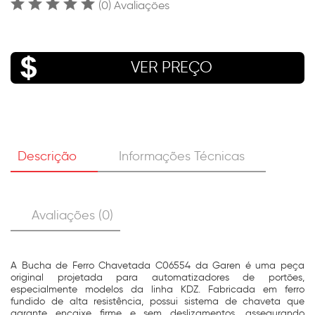
(0) Avaliações
VER PREÇO
Descrição
Informações Técnicas
Avaliações (0)
A Bucha de Ferro Chavetada C06554 da Garen é uma peça
original projetada para automatizadores de portões,
especialmente modelos da linha KDZ. Fabricada em ferro
fundido de alta resistência, possui sistema de chaveta que
garante encaixe firme e sem deslizamentos, assegurando