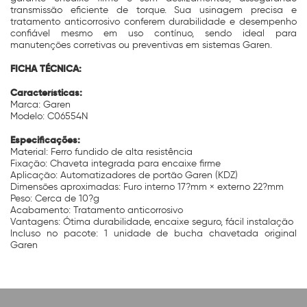
transmissão eficiente de torque. Sua usinagem precisa e
tratamento anticorrosivo conferem durabilidade e desempenho
confiável mesmo em uso contínuo, sendo ideal para
manutenções corretivas ou preventivas em sistemas Garen.
FICHA TÉCNICA:
Características:
Marca: Garen
Modelo: C06554N
Especificações:
Material: Ferro fundido de alta resistência
Fixação: Chaveta integrada para encaixe firme
Aplicação: Automatizadores de portão Garen (KDZ)
Dimensões aproximadas: Furo interno 17?mm × externo 22?mm
Peso: Cerca de 10?g
Acabamento: Tratamento anticorrosivo
Vantagens: Ótima durabilidade, encaixe seguro, fácil instalação
Incluso no pacote: 1 unidade de bucha chavetada original
Garen