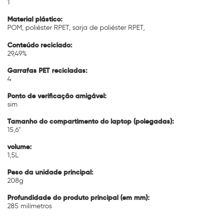
1
Material plástico:
POM, poliéster RPET, sarja de poliéster RPET,
Conteúdo reciclado:
29,49%
Garrafas PET recicladas:
4
Ponto de verificação amigável:
sim
Tamanho do compartimento do laptop (polegadas):
15,6"
volume:
1,5L
Peso da unidade principal:
208g
Profundidade do produto principal (em mm):
285 milímetros