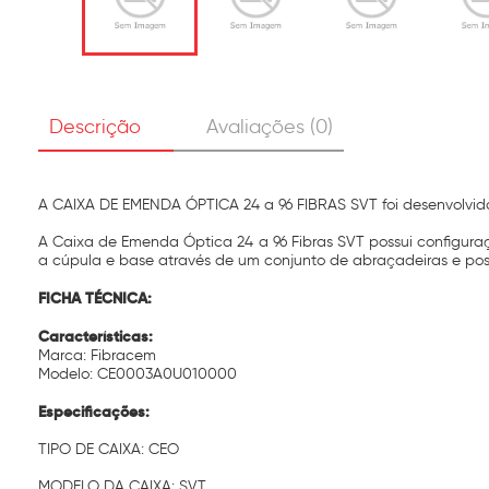
Descrição
Avaliações (0)
A CAIXA DE EMENDA ÓPTICA 24 a 96 FIBRAS SVT foi desenvolvida
A Caixa de Emenda Óptica 24 a 96 Fibras SVT possui configura
a cúpula e base através de um conjunto de abraçadeiras e poss
FICHA TÉCNICA:
Características:
Marca: Fibracem
Modelo: CE0003A0U010000
Especificações:
TIPO DE CAIXA: CEO
MODELO DA CAIXA: SVT