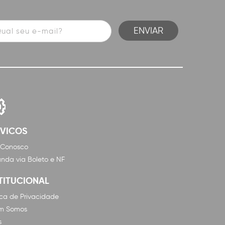
RVICOS
 Conosco
nda via Boleto e NF
TITUCIONAL
tica de Privacidade
m Somos
s