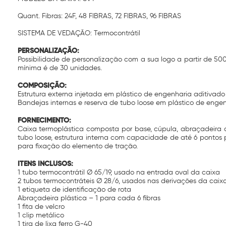
Quant. Fibras: 24F, 48 FIBRAS, 72 FIBRAS, 96 FIBRAS
SISTEMA DE VEDAÇÃO: Termocontrátil
PERSONALIZAÇÃO:
Possibilidade de personalização com a sua logo a partir de 5
mínima é de 30 unidades.
COMPOSIÇÃO:
Estrutura externa injetada em plástico de engenharia aditivado
Bandejas internas e reserva de tubo loose em plástico de enge
FORNECIMENTO:
Caixa termoplástica composta por base, cúpula, abraçadei
tubo loose, estrutura interna com capacidade de até 6 pontos 
para fixação do elemento de tração.
ITENS INCLUSOS:
1 tubo termocontrátil Ø 65/19, usado na entrada oval da caixa
2 tubos termocontráteis Ø 28/6, usados nas derivações da caix
1 etiqueta de identificação de rota
Abraçadeira plástica – 1 para cada 6 fibras
1 fita de velcro
1 clip metálico
1 tira de lixa ferro G-40