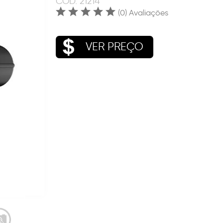
COD.
21214
(0) Avaliações
VER PREÇO