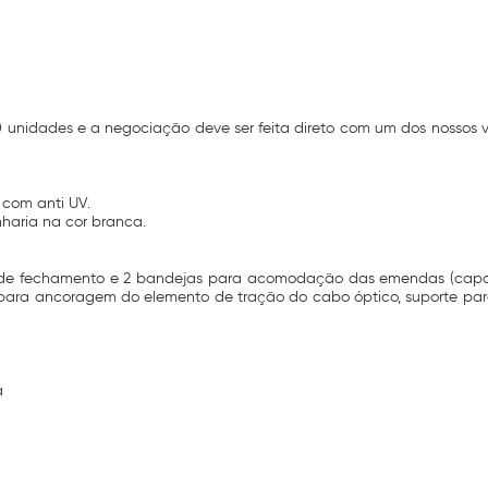
00 unidades e a negociação deve ser feita direto com um dos nossos
 com anti UV.
nharia na cor branca.
ra de fechamento e 2 bandejas para acomodação das emendas (c
para ancoragem do elemento de tração do cabo óptico, suporte para f
a