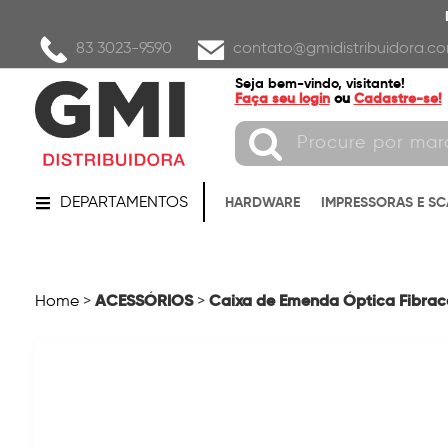
83 3023-9590
contato@gmidistribuidora.co
Seja bem-vindo, visitante!
Faça seu login
ou
Cadastre-se!
DEPARTAMENTOS
HARDWARE
IMPRESSORAS E S
ACESSÓRIOS
Caixa de Emenda Óptica Fibrace
Home
>
>