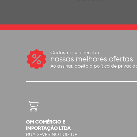
Cadastre-se e receba
nossas melhores ofertas
Ao assinar, aceito a
política de privacid
GM COMÉRCIO E
IMPORTAÇÃO LTDA
RUA SEVERINO LUIZ DE