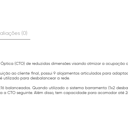
aliações (0)
Óptica (CTO) de reduzidas dimensões visando otmizar a ocupação d
uição ao cliente final, possui 9 alojamentos articulados para adapta
 é utilizado para desbalancear a rede.
 1x16 balanceados. Quando utilizado o sistema barramento (1x2 desb
a a CTO seguinte. Além disso, tem capacidade para acomodar até 24