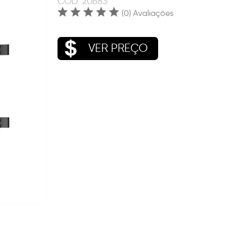
COD.
20683
(0) Avaliações
VER PREÇO