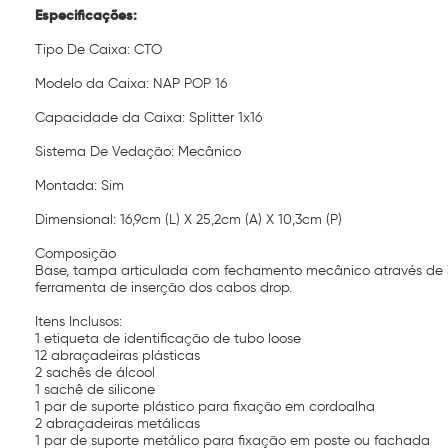
Especificações:
Tipo De Caixa: CTO
Modelo da Caixa: NAP POP 16
Capacidade da Caixa: Splitter 1x16
Sistema De Vedação: Mecânico
Montada: Sim
Dimensional: 16,9cm (L) X 25,2cm (A) X 10,3cm (P)
Composição
Base, tampa articulada com fechamento mecânico através de 3 pr
ferramenta de inserção dos cabos drop.
Itens Inclusos:
1 etiqueta de identificação de tubo loose
12 abraçadeiras plásticas
2 sachês de álcool
1 sachê de silicone
1 par de suporte plástico para fixação em cordoalha
2 abraçadeiras metálicas
1 par de suporte metálico para fixação em poste ou fachada