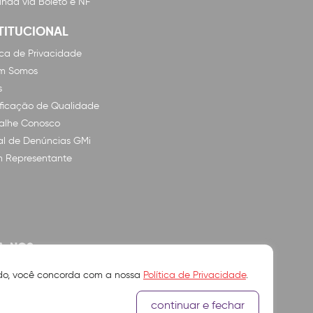
nda via Boleto e NF
TITUCIONAL
tica de Privacidade
m Somos
s
ificação de Qualidade
alhe Conosco
l de Denúncias GMi
n Representante
A-NOS
ando, você concorda com a nossa
Política de Privacidade
.
continuar e fechar