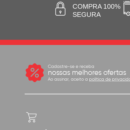
COMPRA 100%
SEGURA
Cadastre-se e receba
nossas melhores ofertas
Ao assinar, aceito a
política de privacid