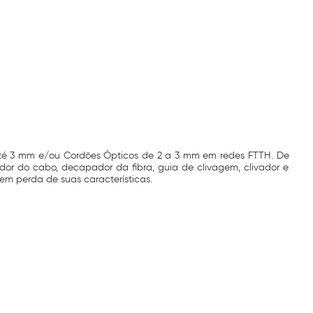
 até 3 mm e/ou Cordões Ópticos de 2 a 3 mm em redes FTTH. De
or do cabo, decapador da fibra, guia de clivagem, clivador e
em perda de suas características.