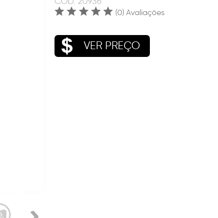
COD.
20936
(0) Avaliações
VER PREÇO