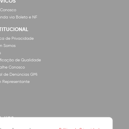
RVICOS
 Conosco
nda via Boleto e NF
TITUCIONAL
tica de Privacidade
m Somos
s
ificação de Qualidade
alhe Conosco
l de Denúncias GMi
n Representante
A-NOS