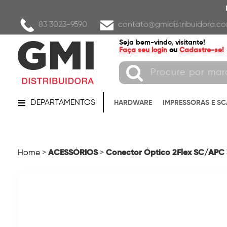
83 3023-9590
contato@gmidistribuidora.co
Seja bem-vindo, visitante!
Faça seu login
ou
Cadastre-se!
DEPARTAMENTOS
HARDWARE
IMPRESSORAS E S
ACESSÓRIOS
Conector Óptico 2Flex SC/APC
Home
>
>