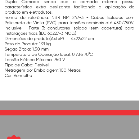
Dupla Camada sendo que a camada externa possui
característica extra deslizante facilitando a aplicação do
produto em eletrodutos.
norma de referência: NBR NM 247-3 - Cabos Isolados com
Policloreto de Vinila (PVC) para tensões nominais até 450/750V,
inclusive - Parte 3: condutores isolado (sem cobertura) para
instalações fixas (IEC 60227-3 MOD.)
Dimensões do produto(AxLxP): 4x22x22 cm
Peso do Produto: 1.91 kg
Seção Bitola: 1,50 mm
Temperatura de Operação Ideal: 0 Até 70°C
Tensão Elétrica Máxima: 750 V
Tipo de Cabo: Flexível
Metragem por Embalagem:100 Metros
Cor: Vermelho