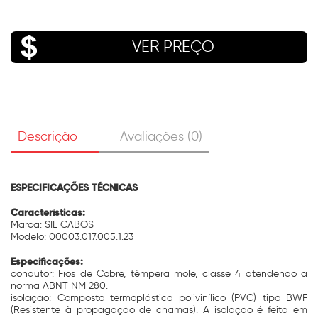
VER PREÇO
Descrição
Avaliações (0)
ESPECIFICAÇÕES TÉCNICAS
Características:
Marca: SIL CABOS
Modelo: 00003.017.005.1.23
Especificações:
condutor: Fios de Cobre, têmpera mole, classe 4 atendendo a
norma ABNT NM 280.
isolação: Composto termoplástico polivinílico (PVC) tipo BWF
(Resistente à propagação de chamas). A isolação é feita em