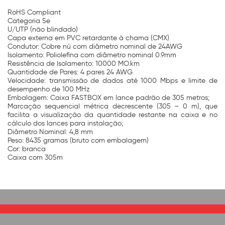
RoHS Compliant
Categoria 5e
U/UTP (não blindado)
Capa externa em PVC retardante à chama (CMX)
Condutor: Cobre nú com diâmetro nominal de 24AWG
Isolamento: Poliolefina com diâmetro nominal 0.9mm
Resistência de Isolamento: 10000 MO.km
Quantidade de Pares: 4 pares 24 AWG
Velocidade: transmissão de dados até 1000 Mbps e limite de
desempenho de 100 MHz
Embalagem: Caixa FASTBOX em lance padrão de 305 metros;
Marcação sequencial métrica decrescente (305 – 0 m), que
facilita a visualização da quantidade restante na caixa e no
cálculo dos lances para instalação;
Diâmetro Nominal: 4,8 mm
Peso: 8435 gramas (bruto com embalagem)
Cor: branca
Caixa com 305m