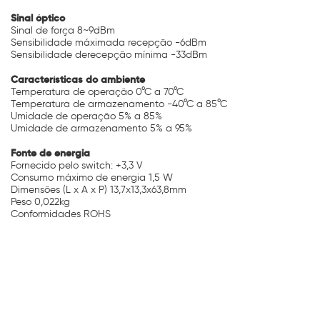
Sinal óptico
Sinal de força 8~9dBm
Sensibilidade máximada recepção -6dBm
Sensibilidade derecepção mínima -33dBm
Características do ambiente
Temperatura de operação 0°C a 70°C
Temperatura de armazenamento -40°C a 85°C
Umidade de operação 5% a 85%
Umidade de armazenamento 5% a 95%
Fonte de energia
Fornecido pelo switch: +3,3 V
Consumo máximo de energia 1,5 W
Dimensões (L x A x P) 13,7x13,3x63,8mm
Peso 0,022kg
Conformidades ROHS