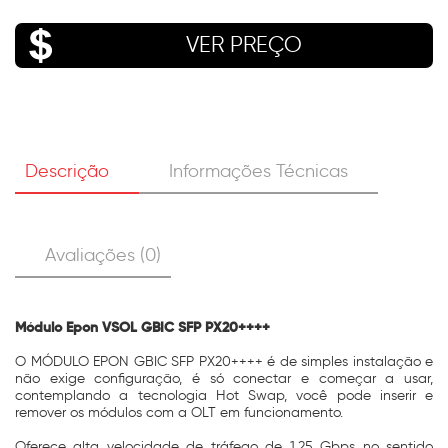
VER PREÇO
Descrição
Informações Técnicas
Avaliações (0)
Módulo Epon VSOL GBIC SFP PX20++++
O MÓDULO EPON GBIC SFP PX20++++ é de simples instalação e
não exige configuração, é só conectar e começar a usar,
contemplando a tecnologia Hot Swap, você pode inserir e
remover os módulos com a OLT em funcionamento.
Oferece alta velocidade de tráfego de 1,25 Gbps no sentido