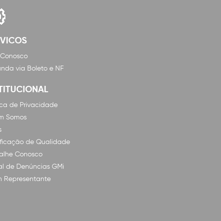
RVICOS
 Conosco
nda via Boleto e NF
TITUCIONAL
tica de Privacidade
m Somos
s
ificação de Qualidade
alhe Conosco
l de Denúncias GMi
n Representante