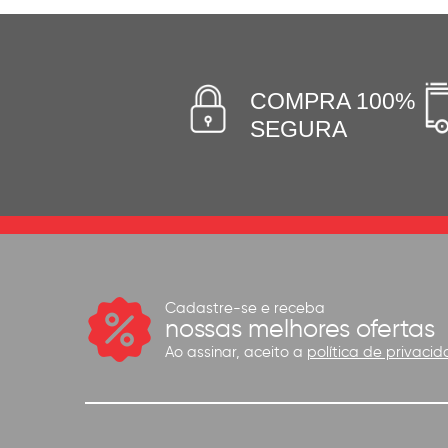
COMPRA 100%
SEGURA
Cadastre-se e receba
nossas melhores ofertas
Ao assinar, aceito a
política de privacid