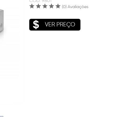
COD.
9801
(0) Avaliações
VER PREÇO