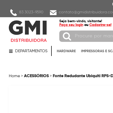
83 3023-9590
contato@gmidistribuidora.co
Seja bem-vindo, visitante!
Faça seu login
ou
Cadastre-se!
DEPARTAMENTOS
HARDWARE
IMPRESSORAS E S
ACESSÓRIOS
Fonte Redudante Ubiquiti RPS-
Home
>
>