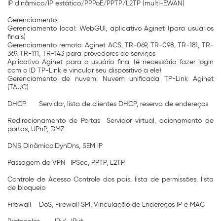
IP dinâmico/IP estático/PPPoE/PPTP/L2TP (multi-EWAN)
Gerenciamento
Gerenciamento local: WebGUI, aplicativo Aginet (para usuários
finais)
Gerenciamento remoto: Aginet ACS, TR-069, TR-098, TR-181, TR-
369, TR-111, TR-143 para provedores de serviços
Aplicativo Aginet para o usuário final (é necessário fazer login
com o ID TP-Link e vincular seu dispositivo a ele)
Gerenciamento de nuvem: Nuvem unificada TP-Link Aginet
(TAUC)
DHCP
Servidor, lista de clientes DHCP, reserva de endereços
Redirecionamento de Portas
Servidor virtual, acionamento de
portas, UPnP, DMZ
DNS Dinâmico
DynDns, SEM IP
Passagem de VPN
IPSec, PPTP, L2TP
Controle de Acesso
Controle dos pais, lista de permissões, lista
de bloqueio
Firewall
DoS, Firewall SPI, Vinculação de Endereços IP e MAC