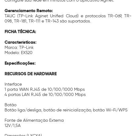
Configure sua rede em minutos com o aplicativo Aginet.
Gerenciamento Remoto:
TAUC (TP-Link Aginet Unified Cloud) e protocolos TR-069, TR-
098, TR-181, TR-111 e TR-143 são suportados.
FICHA TÉCNICA:
Características:
Marca: TP-Link
Modelo: EX520
Especificações:
RECURSOS DE HARDWARE
Interface
1 porta WAN RJ45 de 10/100/1000 Mbps
4 portas LAN RJ45 de 10/100/1000 Mbps
Botão
Botão liga/desliga, botão de reinicialização, botão Wi-Fi/WPS
Fonte de Alimentação Externa
12V/1,5A
Dimensões (LXCXA)