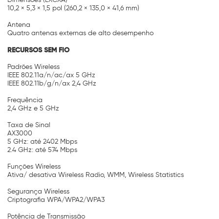
10,2 × 5,3 × 1,5 pol (260,2 × 135,0 × 41,6 mm)
Antena
Quatro antenas externas de alto desempenho
RECURSOS SEM FIO
Padrões Wireless
IEEE 802.11a/n/ac/ax 5 GHz
IEEE 802.11b/g/n/ax 2,4 GHz
Frequência
2,4 GHz e 5 GHz
Taxa de Sinal
AX3000
5 GHz: até 2402 Mbps
2.4 GHz: até 574 Mbps
Funções Wireless
Ativa/ desativa Wireless Radio, WMM, Wireless Statistics
Segurança Wireless
Criptografia WPA/WPA2/WPA3
Potência de Transmissão