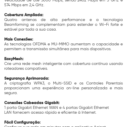
Velocidade de até 3000 Mbps, sendo 2402 Mbps em 5 GHz e
574 Mbps em 2,4 GHz.
Cobertura Ampliada:
Quatro antenas de alta performance e a tecnologia
Beamforming se complementam para estender o Wi-Fi forte e
estável por toda a sua casa.
Mais Conexões:
As tecnologias OFDMA e MU-MIMO aumentam a capacidade e
permitem a transmissão simultânea para mais dispositivos.
EasyMesh:
Crie uma rede mesh inteligente com cobertura contínua usando
roteadores compatíveis.
Segurança Aprimorada:
A criptografia WPA3, o Multi-SSID e os Controles Parentais
proporcionam uma experiência on-line personalizada e mais
segura.
Conexões Cabeadas Gigabit:
1 porta Gigabit Ethernet WAN e 4 portas Gigabit Ethernet
LAN fornecem acesso rápido e eficiente à Internet.
Fácil Configuração: