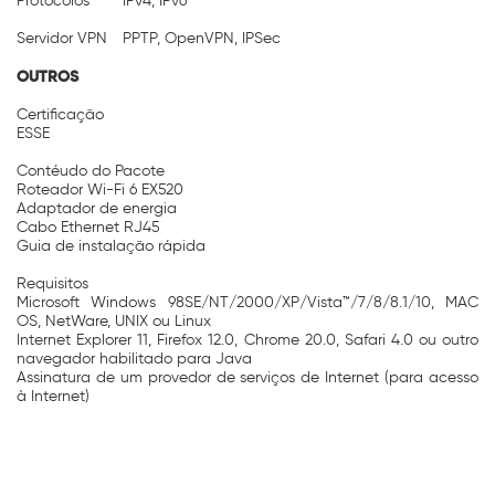
Protocolos
IPv4, IPv6
Servidor VPN
PPTP, OpenVPN, IPSec
OUTROS
Certificação
ESSE
Contéudo do Pacote
Roteador Wi-Fi 6 EX520
Adaptador de energia
Cabo Ethernet RJ45
Guia de instalação rápida
Requisitos
Microsoft Windows 98SE/NT/2000/XP/Vista™/7/8/8.1/10, MAC
OS, NetWare, UNIX ou Linux
Internet Explorer 11, Firefox 12.0, Chrome 20.0, Safari 4.0 ou outro
navegador habilitado para Java
Assinatura de um provedor de serviços de Internet (para acesso
à Internet)