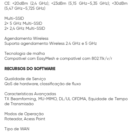
CE: <20dBm (2,4 GHz); <23dBm (5,15 GHz–5,35 GHz); <30dBm
(5,47 GHz–5,725 GHz)
Multi-SSID
2× 5 GHz Multi-SSID
2× 2,4 GHz Multi-SSID
Agendamento Wireless
Suporta agendamento Wireless 2.4 GHz e 5 GHz
Tecnologia de malha
Compatível com EasyMesh e compatível com 802.11k/v/r
RECURSOS DO SOFTWARE
Qualidade de Serviço
QoS de hardware, classificação de fluxo
Características Avançadas
TX Beamforming, MU-MIMO, DL/UL OFDMA, Equidade de Tempo
de Transmissão
Modos de Operação
Roteador, Acess Point
Tipo de WAN