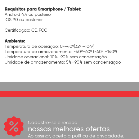
Requisitos para Smartphone / Tablet:
Android 4.4 ou posterior
iOS 9.0 ou posterior
Certificação: CE, FCC
Ambiente:
Temperatura de operação: 0º–40º(32º –104º)
Temperatura de armazenamento: -40º–60º (-40º –140º)
Umidade operacional: 10%–90% sem condensação
Umidade de armazenamento: 5%–90% sem condensação
Cadastre-se e receba
nossas melhores ofertas
Ao assinar, aceito a
política de privacidade.