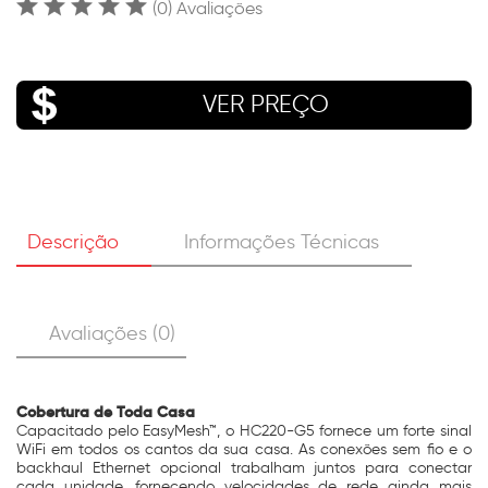
(0) Avaliações
VER PREÇO
Descrição
Informações Técnicas
Avaliações (0)
Cobertura de Toda Casa
Capacitado pelo EasyMesh™, o HC220-G5 fornece um forte sinal
WiFi em todos os cantos da sua casa. As conexões sem fio e o
backhaul Ethernet opcional trabalham juntos para conectar
cada unidade, fornecendo velocidades de rede ainda mais