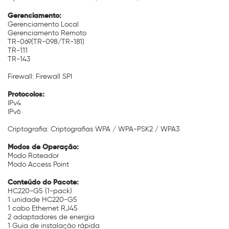
Gerenciamento:
Gerenciamento Local
Gerenciamento Remoto
TR-069(TR-098/TR-181)
TR-111
TR-143
Firewall: Firewall SPI
Protocolos:
IPv4
IPv6
Criptografia: Criptografias WPA / WPA-PSK2 / WPA3
Modos de Operação:
Modo Roteador
Modo Access Point
Conteúdo do Pacote:
HC220-G5 (1-pack)
1 unidade HC220-G5
1 cabo Ethernet RJ45
2 adaptadores de energia
1 Guia de instalação rápida