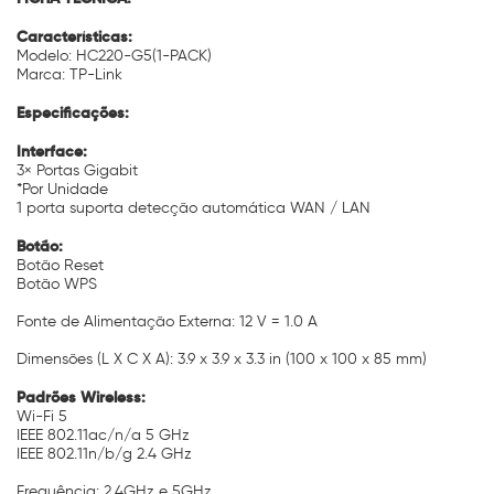
Características:
Modelo: HC220-G5(1-PACK)
Marca: TP-Link
Especificações:
Interface:
3× Portas Gigabit
*Por Unidade
1 porta suporta detecção automática WAN / LAN
Botão:
Botão Reset
Botão WPS
Fonte de Alimentação Externa: 12 V = 1.0 A
Dimensões (L X C X A): 3.9 x 3.9 x 3.3 in (100 x 100 x 85 mm)
Padrões Wireless:
Wi-Fi 5
IEEE 802.11ac/n/a 5 GHz
IEEE 802.11n/b/g 2.4 GHz
Frequência: 2.4GHz e 5GHz