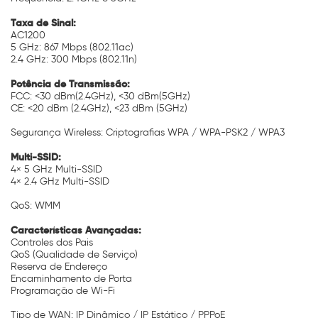
Taxa de Sinal:
AC1200
5 GHz: 867 Mbps (802.11ac)
2.4 GHz: 300 Mbps (802.11n)
Potência de Transmissão:
FCC: <30 dBm(2.4GHz), <30 dBm(5GHz)
CE: <20 dBm (2.4GHz), <23 dBm (5GHz)
Segurança Wireless: Criptografias WPA / WPA-PSK2 / WPA3
Multi-SSID:
4× 5 GHz Multi-SSID
4× 2.4 GHz Multi-SSID
QoS: WMM
Características Avançadas:
Controles dos Pais
QoS (Qualidade de Serviço)
Reserva de Endereço
Encaminhamento de Porta
Programação de Wi-Fi
Tipo de WAN: IP Dinâmico / IP Estático / PPPoE