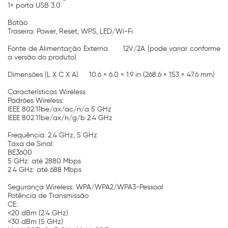
1× porta USB 3.0
Botão
Traseira: Power, Reset, WPS, LED/Wi-Fi
Fonte de Alimentação Externa
12V/2A (pode variar conforme
a versão do produto)
Dimensões (L X C X A)
10.6 × 6.0 × 1.9 in (268.6 × 153 × 47.6 mm)
Características Wireless
Padrões Wireless:
IEEE 802.11be/ax/ac/n/a 5 GHz
IEEE 802.11be/ax/n/g/b 2.4 GHz
Frequência: 2.4 GHz, 5 GHz
Taxa de Sinal:
BE3600
5 GHz: até 2880 Mbps
2.4 GHz: até 688 Mbps
Segurança Wireless: WPA/WPA2/WPA3-Pessoal
Potência de Transmissão
CE:
<20 dBm (2.4 GHz)
<30 dBm (5 GHz)