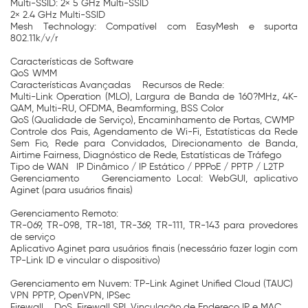
Multi-SSID: 2× 5 GHz Multi-SSID
2× 2.4 GHz Multi-SSID
Mesh Technology: Compatível com EasyMesh e suporta
802.11k/v/r
Características de Software
QoS
WMM
Características Avançadas
Recursos de Rede:
Multi-Link Operation (MLO), Largura de Banda de 160?MHz, 4K-
QAM, Multi-RU, OFDMA, Beamforming, BSS Color
QoS (Qualidade de Serviço), Encaminhamento de Portas, CWMP
Controle dos Pais, Agendamento de Wi-Fi, Estatísticas da Rede
Sem Fio, Rede para Convidados, Direcionamento de Banda,
Airtime Fairness, Diagnóstico de Rede, Estatísticas de Tráfego
Tipo de WAN
IP Dinâmico / IP Estático / PPPoE / PPTP / L2TP
Gerenciamento
Gerenciamento Local: WebGUI, aplicativo
Aginet (para usuários finais)
Gerenciamento Remoto:
TR-069, TR-098, TR-181, TR-369, TR-111, TR-143 para provedores
de serviço
Aplicativo Aginet para usuários finais (necessário fazer login com
TP-Link ID e vincular o dispositivo)
Gerenciamento em Nuvem: TP-Link Aginet Unified Cloud (TAUC)
VPN
PPTP, OpenVPN, IPSec
Firewall
DoS, Firewall SPI, Vinculação de Endereço IP e MAC