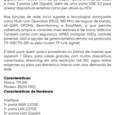
e mais 3 portas LAN Gigabit, além de uma porta USB 3.0 para
anexar dispositivos externos como pen drives ou HDs.
Nas funções de rede, inclui suporte a tecnologias avançadas
como Multi-Link Operation (MLO), 160 MHz de largura de banda,
4K-QAM, OFDMA, Beamforming e EasyMesh, o que permite
cobertura ampla e conexões mais estáveis e de baixa latência.
Também conta com segurança WPA3, múltiplas SSIDs, controle
parental, QoS e opções de gerenciamento remoto via protocolos
TR-069/TR-369 ou pela nuvem TP-Link Aginet.
É ideal para quem possui provedores ou planos de internet que
superam 1 Gbps, para casas grandes com muitos dispositivos
conectados, streaming em alta resolução (4K/8K), jogos online
exigentes ou para uso doméstico intenso com alta demanda de
rede.
Características:
Marca: TPLINK
Modelo: EB210 PRO
Características de Hardware
Interface
1× porta WAN 2,5?GE
1× porta LAN 2,5?GE
3× portas LAN Gigabit