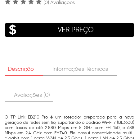
(0) Avaliações
VER PREÇO
Descrição
Informações Técnicas
Avaliações (0)
O TP-Link EB210 Pro é um roteador preparado para a nova
geração de redes sem fio, suportando o padrão Wi-Fi 7 (BE3600)
com taxas de até 2.880 Mbps em 5 GHz com EHT160, e 688
Mbps em 2,4 GHz com EHT40. Ele possui conectividade multi-
gigabit com 1 porta WAN de 2,5 Gbps, 1 porta LAN de 2,5 Gbps