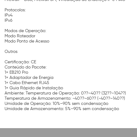
Protocolos:
IPv4
IPv6
Modos de Operação:
Modo Roteador
Modo Ponto de Acesso
Outros
Certificação: CE
Conteúdo do Pacote:
1× EB210 Pro
1× Adaptador de Energia
1× Cabo Ethernet RJ45
1× Guia Rápido de Instalação
Ambiente: Temperatura de Operação: 0??–40?? (32??–104??)
Temperatura de Armazenamento: -40??–60?? (-40??–140??)
Umidade de Operação: 10%–90% sem condensação
Umidade de Armazenamento: 5%–90% sem condensação