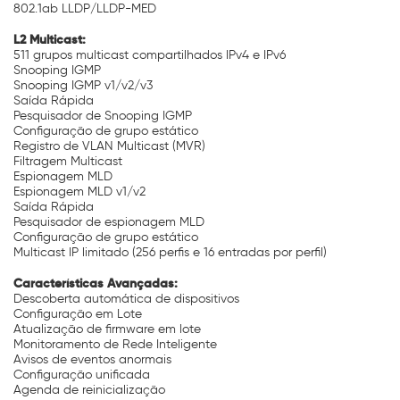
802.1ab LLDP/LLDP-MED
L2 Multicast:
511 grupos multicast compartilhados IPv4 e IPv6
Snooping IGMP
Snooping IGMP v1/v2/v3
Saída Rápida
Pesquisador de Snooping IGMP
Configuração de grupo estático
Registro de VLAN Multicast (MVR)
Filtragem Multicast
Espionagem MLD
Espionagem MLD v1/v2
Saída Rápida
Pesquisador de espionagem MLD
Configuração de grupo estático
Multicast IP limitado (256 perfis e 16 entradas por perfil)
Características Avançadas:
Descoberta automática de dispositivos
Configuração em Lote
Atualização de firmware em lote
Monitoramento de Rede Inteligente
Avisos de eventos anormais
Configuração unificada
Agenda de reinicialização