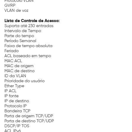
Protocolo VLAN
GVRP
VLAN de voz
Lista de Controle de Acesso:
Suporta até 230 entradas
Intervalo de Tempo
Parte do tempo
Período Semanal
Faixa de tempo absoluta
Feriado
ACL baseado em tempo
MAC ACL
MAC de origem
MAC de destino
ID da VLAN
Prioridade do usuário
Ether Type
IP ACL
IP fonte
IP de destino
Protocolo IP
Bandeira TCP
Porta de origem TCP/UDP
Porta de destino TCP/UDP
DSCP/IP TOS
ACL IPv6