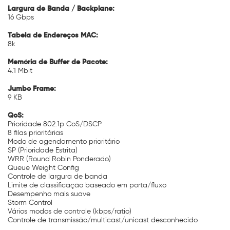
Largura de Banda / Backplane:
16 Gbps
Tabela de Endereços MAC:
8k
Memória de Buffer de Pacote:
4.1 Mbit
Jumbo Frame:
9 KB
QoS:
Prioridade 802.1p CoS/DSCP
8 filas prioritárias
Modo de agendamento prioritário
SP (Prioridade Estrita)
WRR (Round Robin Ponderado)
Queue Weight Config
Controle de largura de banda
Limite de classificação baseado em porta/fluxo
Desempenho mais suave
Storm Control
Vários modos de controle (kbps/ratio)
Controle de transmissão/multicast/unicast desconhecido