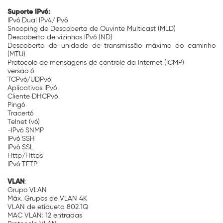
Suporte IPv6:
IPv6 Dual IPv4/IPv6
Snooping de Descoberta de Ouvinte Multicast (MLD)
Descoberta de vizinhos IPv6 (ND)
Descoberta da unidade de transmissão máxima do caminho
(MTU)
Protocolo de mensagens de controle da Internet (ICMP)
versão 6
TCPv6/UDPv6
Aplicativos IPv6
Cliente DHCPv6
Ping6
Tracert6
Telnet (v6)
-IPv6 SNMP
IPv6 SSH
IPv6 SSL
Http/Https
IPv6 TFTP
VLAN
:
Grupo VLAN
Máx. Grupos de VLAN 4K
VLAN de etiqueta 802.1Q
MAC VLAN: 12 entradas