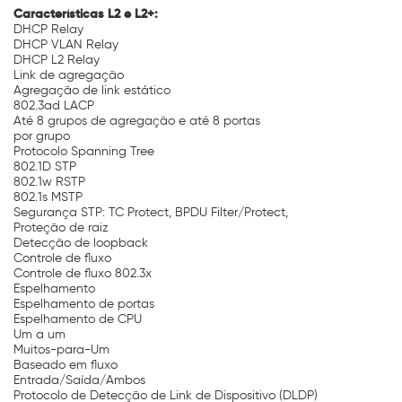
Características L2 e L2+:
DHCP Relay
DHCP VLAN Relay
DHCP L2 Relay
Link de agregação
Agregação de link estático
802.3ad LACP
Até 8 grupos de agregação e até 8 portas
por grupo
Protocolo Spanning Tree
802.1D STP
802.1w RSTP
802.1s MSTP
Segurança STP: TC Protect, BPDU Filter/Protect,
Proteção de raiz
Detecção de loopback
Controle de fluxo
Controle de fluxo 802.3x
Espelhamento
Espelhamento de portas
Espelhamento de CPU
Um a um
Muitos-para-Um
Baseado em fluxo
Entrada/Saída/Ambos
Protocolo de Detecção de Link de Dispositivo (DLDP)