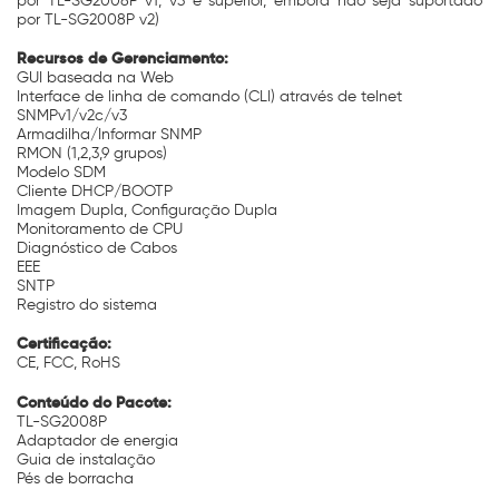
por TL-SG2008P v1, v3 e superior, embora não seja suportado
por TL-SG2008P v2)
Recursos de Gerenciamento:
GUI baseada na Web
Interface de linha de comando (CLI) através de telnet
SNMPv1/v2c/v3
Armadilha/Informar SNMP
RMON (1,2,3,9 grupos)
Modelo SDM
Cliente DHCP/BOOTP
Imagem Dupla, Configuração Dupla
Monitoramento de CPU
Diagnóstico de Cabos
EEE
SNTP
Registro do sistema
Certificação:
CE, FCC, RoHS
Conteúdo do Pacote:
TL-SG2008P
Adaptador de energia
Guia de instalação
Pés de borracha