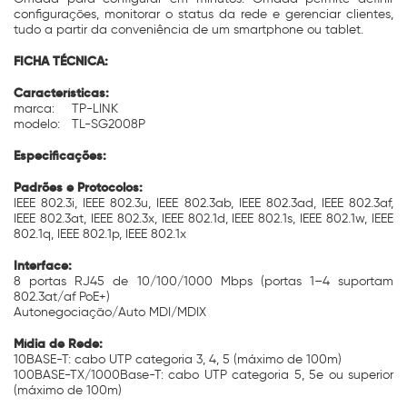
configurações, monitorar o status da rede e gerenciar clientes,
tudo a partir da conveniência de um smartphone ou tablet.
FICHA TÉCNICA:
Características:
marca:
TP-LINK
modelo:
TL-SG2008P
Especificações:
Padrões e Protocolos:
IEEE 802.3i, IEEE 802.3u, IEEE 802.3ab, IEEE 802.3ad, IEEE 802.3af,
IEEE 802.3at, IEEE 802.3x, IEEE 802.1d, IEEE 802.1s, IEEE 802.1w, IEEE
802.1q, IEEE 802.1p, IEEE 802.1x
Interface:
8 portas RJ45 de 10/100/1000 Mbps (portas 1–4 suportam
802.3at/af PoE+)
Autonegociação/Auto MDI/MDIX
Mídia de Rede:
10BASE-T: cabo UTP categoria 3, 4, 5 (máximo de 100m)
100BASE-TX/1000Base-T: cabo UTP categoria 5, 5e ou superior
(máximo de 100m)