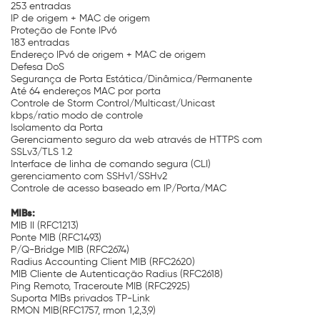
253 entradas
IP de origem + MAC de origem
Proteção de Fonte IPv6
183 entradas
Endereço IPv6 de origem + MAC de origem
Defesa DoS
Segurança de Porta Estática/Dinâmica/Permanente
Até 64 endereços MAC por porta
Controle de Storm Control/Multicast/Unicast
kbps/ratio modo de controle
Isolamento da Porta
Gerenciamento seguro da web através de HTTPS com
SSLv3/TLS 1.2
Interface de linha de comando segura (CLI)
gerenciamento com SSHv1/SSHv2
Controle de acesso baseado em IP/Porta/MAC
MIBs:
MIB II (RFC1213)
Ponte MIB (RFC1493)
P/Q-Bridge MIB (RFC2674)
Radius Accounting Client MIB (RFC2620)
MIB Cliente de Autenticação Radius (RFC2618)
Ping Remoto, Traceroute MIB (RFC2925)
Suporta MIBs privados TP-Link
RMON MIB(RFC1757, rmon 1,2,3,9)