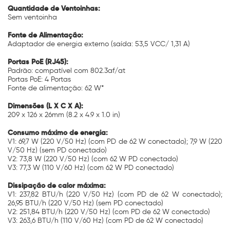
Quantidade de Ventoinhas:
Sem ventoinha
Fonte de Alimentação:
Adaptador de energia externo (saída: 53,5 VCC/ 1,31 A)
Portas PoE (RJ45):
Padrão: compatível com 802.3af/at
Portas PoE: 4 Portas
Fonte de alimentação: 62 W*
Dimensões (L X C X A):
209 x 126 x 26mm (8.2 x 4.9 x 1.0 in)
Consumo máximo de energia:
V1: 69,7 W (220 V/50 Hz) (com PD de 62 W conectado); 7,9 W (220
V/50 Hz) (sem PD conectado)
V2: 73,8 W (220 V/50 Hz) (com 62 W PD conectado)
V3: 77,3 W (110 V/60 Hz) (com 62 W PD conectado)
Dissipação de calor máxima:
V1: 237,82 BTU/h (220 V/50 Hz) (com PD de 62 W conectado);
26,95 BTU/h (220 V/50 Hz) (sem PD conectado)
V2: 251,84 BTU/h (220 V/50 Hz) (com PD de 62 W conectado)
V3: 263,6 BTU/h (110 V/60 Hz) (com PD de 62 W conectado)