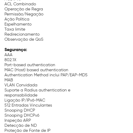
ACL Combinado
Operação de Regra
Permissão/Negação
Ação Política
Espelhamento
Taxa limite
Redirecionamento
Observação de QoS
Segurança:
AAA
802.1X
Port-based authentication
MAC (Host) based authentication
Authentication Method inclui PAP/EAP-MD5
MAB
VLAN Convidada
Suporte a Radius authentication e
responsabilidade
Ligação IP/IPv6-MAC
512 Entradas Vinculantes
Snooping DHCP
Snooping DHCPv6
Inspeção ARP
Detecção de ND
Proteção de Fonte de IP