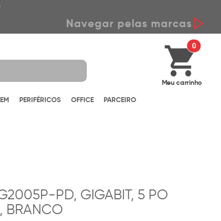
*
Navegar pelas marcas
0
Meu carrinho
GEM
PERIFÉRICOS
OFFICE
PARCEIRO
G2005P-PD, GIGABIT, 5 PO
6, BRANCO