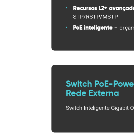
Recursos L2+ avançad
STP/RSTP/MSTP
PoE inteligente
– orçam
Switch PoE-Powe
Rede Externa
Switch Inteligente Gigabi