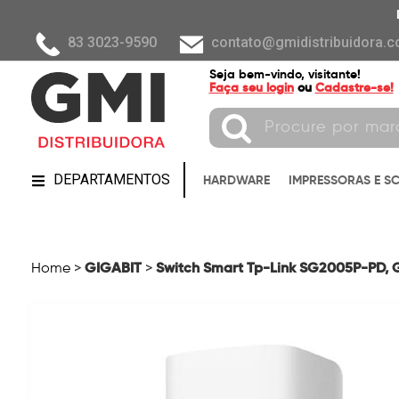
83 3023-9590
contato@gmidistribuidora.c
Seja bem-vindo, visitante!
Faça seu login
ou
Cadastre-se!
DEPARTAMENTOS
HARDWARE
IMPRESSORAS E S
GIGABIT
Switch Smart Tp-Link SG2005P-PD, Gi
Home
>
>