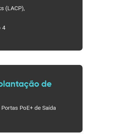
ks (LACP),
 4
mplantação de
4 Portas PoE+ de Saída