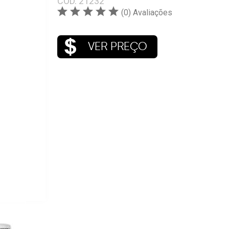
COD.
21232
(0) Avaliações
VER PREÇO