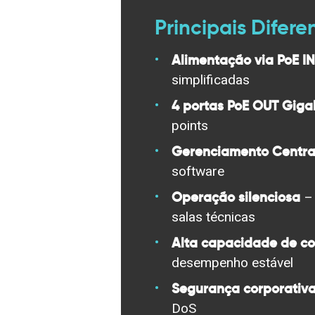
Principais Difere
Alimentação via PoE IN
simplificadas
4 portas PoE OUT Giga
points
Gerenciamento Centr
software
Operação silenciosa
– 
salas técnicas
Alta capacidade de c
desempenho estável
Segurança corporativ
DoS