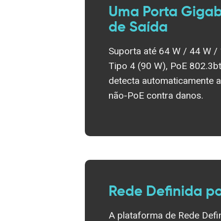
Uma Porta Gigabi
de Saída
Suporta até 64 W / 44 W /
Tipo 4 (90 W), PoE 802.3b
detecta automaticamente a
não-PoE contra danos.
Rede Definida p
A plataforma de Rede Defin