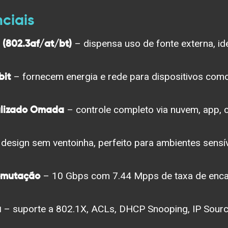
nciais
 (802.3af/at/bt)
– dispensa uso de fonte externa, ide
bit
– fornecem energia e rede para dispositivos com
alizado Omada
– controle completo via nuvem, app, 
design sem ventoinha, perfeito para ambientes sensív
omutação
– 10 Gbps com 7.44 Mpps de taxa de enc
a
– suporte a 802.1X, ACLs, DHCP Snooping, IP Sourc