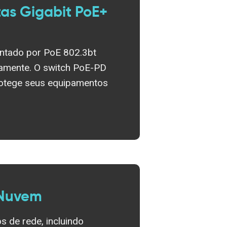
tas Gigabit PoE+
entado por PoE 802.3bt
vamente. O switch PoE-PD
rotege seus equipamentos
 Nuvem
s de rede, incluindo