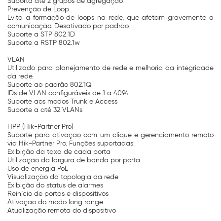
Suporta até 2 grupos de agregação
Prevenção de Loop
Evita a formação de loops na rede, que afetam gravemente a
comunicação. Desativado por padrão.
Suporte a STP 802.1D
Suporte a RSTP 802.1w
VLAN
Utilizado para planejamento de rede e melhoria da integridade
da rede.
Suporte ao padrão 802.1Q
IDs de VLAN configuráveis de 1 a 4094
Suporte aos modos Trunk e Access
Suporte a até 32 VLANs
HPP (Hik-Partner Pro)
Suporte para ativação com um clique e gerenciamento remoto
via Hik-Partner Pro. Funções suportadas:
Exibição da taxa de cada porta
Utilização da largura de banda por porta
Uso de energia PoE
Visualização da topologia da rede
Exibição do status de alarmes
Reinício de portas e dispositivos
Ativação do modo long range
Atualização remota do dispositivo