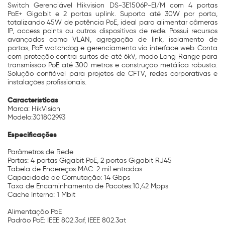
Switch Gerenciável Hikvision DS-3E1506P-EI/M com 4 portas
PoE+ Gigabit e 2 portas uplink. Suporta até 30W por porta,
totalizando 45W de potência PoE, ideal para alimentar câmeras
IP, access points ou outros dispositivos de rede. Possui recursos
avançados como VLAN, agregação de link, isolamento de
portas, PoE watchdog e gerenciamento via interface web. Conta
com proteção contra surtos de até 6kV, modo Long Range para
transmissão PoE até 300 metros e construção metálica robusta.
Solução confiável para projetos de CFTV, redes corporativas e
instalações profissionais.
Características
Marca: HikVision
Modelo:301802993
Especificações
Parâmetros de Rede
Portas: 4 portas Gigabit PoE, 2 portas Gigabit RJ45
Tabela de Endereços MAC: 2 mil entradas
Capacidade de Comutação: 14 Gbps
Taxa de Encaminhamento de Pacotes:10,42 Mpps
Cache Interno: 1 Mbit
Alimentação PoE
Padrão PoE: IEEE 802.3af, IEEE 802.3at