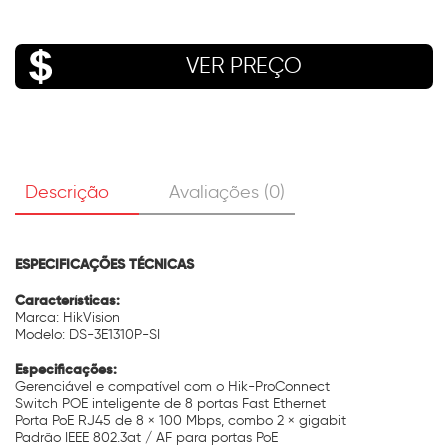
VER PREÇO
Descrição
Avaliações (0)
ESPECIFICAÇÕES TÉCNICAS
Características:
Marca: HikVision
Modelo: DS-3E1310P-SI
Especificações:
Gerenciável e compatível com o Hik-ProConnect
Switch POE inteligente de 8 portas Fast Ethernet
Porta PoE RJ45 de 8 × 100 Mbps, combo 2 × gigabit
Padrão IEEE 802.3at / AF para portas PoE