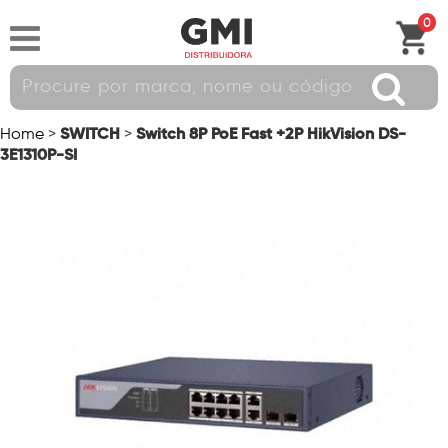
0
SWITCH
Switch 8P PoE Fast +2P HikVision DS-
Home
>
>
3E1310P-SI