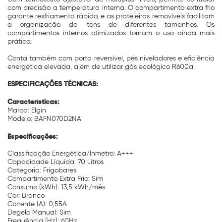
com precisão a temperatura interna. O compartimento extra frio
garante resfriamento rápido, e as prateleiras removíveis facilitam
a organização de itens de diferentes tamanhos. Os
compartimentos internos otimizados tornam o uso ainda mais
prático.
Conta também com porta reversível, pés niveladores e eficiência
energética elevada, além de utilizar gás ecológico R600a.
ESPECIFICAÇÕES TÉCNICAS:
Características:
Marca: Elgin
Modelo: BAFN070D2NA
Especificações:
Classificação Energética/Inmetro: A+++
Capacidade Líquida: 70 Litros
Categoria: Frigobares
Compartimento Extra Frio: Sim
Consumo (kWh): 13,5 kWh/mês
Cor: Branco
Corrente (A): 0,55A
Degelo Manual: Sim
Frequência (Hz): 60Hz