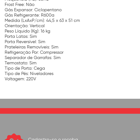
Frost Free: Não
Gás Expansor: Ciclopentano
Gás Refrigerante: R600a
Medida (LxAxP/cm): 44,5 x 63 x 51 cm
Orientação: Vertical
Peso Líquido (Kg): 16 kg
Porta Latas: Sim
Porta Reversível: Sim
Prateleiras Removíveis: Sim
Refrigeração Por: Compressor
Separador de Garrafas: Sim
Termostato: Sim
Tipo de Porta: Cega
Tipo de Pés: Niveladores
Voltagem: 220V
Cadastre-se e receba