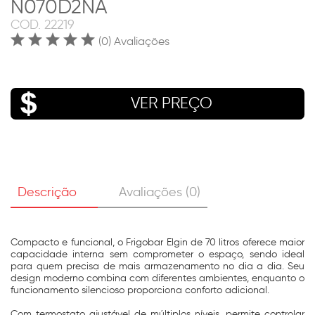
N070D2NA
COD.
22219
(0) Avaliações
VER PREÇO
Descrição
Avaliações (0)
Compacto e funcional, o Frigobar Elgin de 70 litros oferece maior
capacidade interna sem comprometer o espaço, sendo ideal
para quem precisa de mais armazenamento no dia a dia. Seu
design moderno combina com diferentes ambientes, enquanto o
funcionamento silencioso proporciona conforto adicional.
Com termostato ajustável de múltiplos níveis, permite controlar