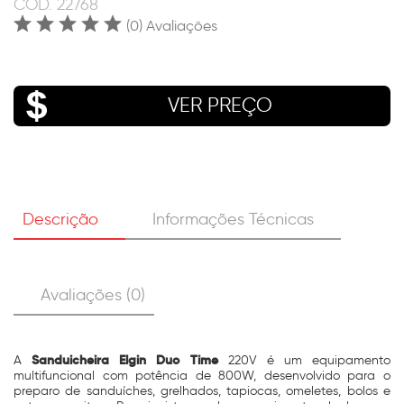
COD.
22768
(0) Avaliações
VER PREÇO
Descrição
Informações Técnicas
Avaliações (0)
Sanduicheira Elgin Duo Time
A
220V é um equipamento
multifuncional com potência de 800W, desenvolvido para o
preparo de sanduíches, grelhados, tapiocas, omeletes, bolos e