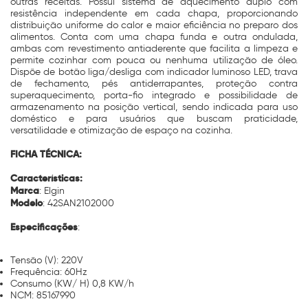
outras receitas. Possui sistema de aquecimento duplo com
resistência independente em cada chapa, proporcionando
distribuição uniforme do calor e maior eficiência no preparo dos
alimentos. Conta com uma chapa funda e outra ondulada,
ambas com revestimento antiaderente que facilita a limpeza e
permite cozinhar com pouca ou nenhuma utilização de óleo.
Dispõe de botão liga/desliga com indicador luminoso LED, trava
de fechamento, pés antiderrapantes, proteção contra
superaquecimento, porta-fio integrado e possibilidade de
armazenamento na posição vertical, sendo indicada para uso
doméstico e para usuários que buscam praticidade,
versatilidade e otimização de espaço na cozinha.
FICHA TÉCNICA:
Características:
Marca
: Elgin
Modelo
: 42SAN2102000
Especificações
:
Tensão (V): 220V
Frequência: 60Hz
Consumo (KW/ H) 0,8 KW/h
NCM: 85167990