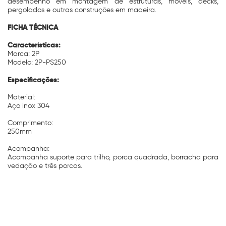
desempenho em montagem de estruturas, móveis, decks,
pergolados e outras construções em madeira.
FICHA TÉCNICA
Características:
Marca: 2P
Modelo: 2P-PS250
Especificações:
Material:
Aço inox 304
Comprimento:
250mm
Acompanha:
Acompanha suporte para trilho, porca quadrada, borracha para
vedação e três porcas.