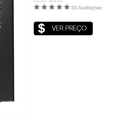
COD.
18554
(0) Avaliações
VER PREÇO