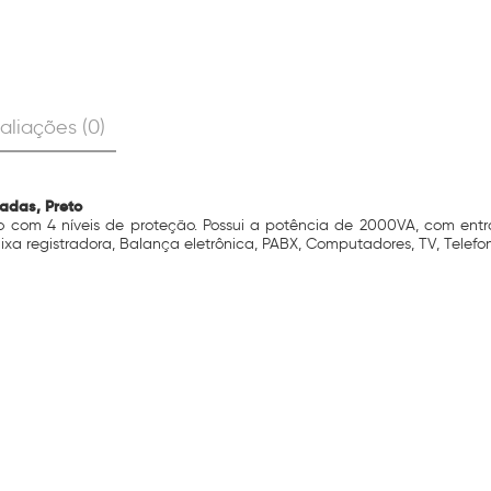
aliações (0)
adas, Preto
 com 4 níveis de proteção. Possui a potência de 2000VA, com entrada
aixa registradora, Balança eletrônica, PABX, Computadores, TV, Telefon