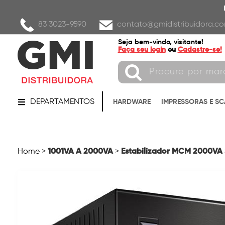
83 3023-9590
contato@gmidistribuidora.co
Seja bem-vindo, visitante!
Faça seu login
ou
Cadastre-se!
DEPARTAMENTOS
HARDWARE
IMPRESSORAS E S
1001VA A 2000VA
Estabilizador MCM 2000VA S
Home
>
>