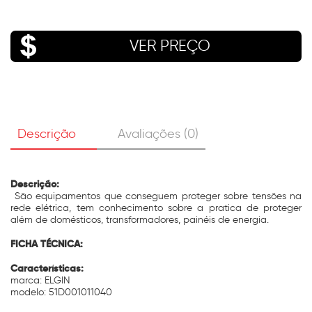
VER PREÇO
Descrição
Avaliações (0)
Descrição:
São equipamentos que conseguem proteger sobre tensões na
rede elétrica, tem conhecimento sobre a pratica de proteger
além de domésticos, transformadores, painéis de energia.
FICHA TÉCNICA:
Características:
marca: ELGIN
modelo: 51D001011040