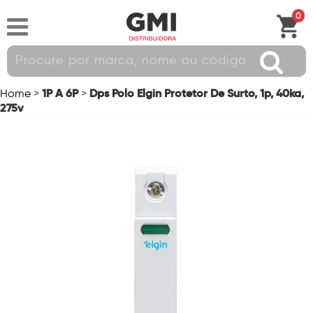
0
1P A 6P
Dps Polo Elgin Protetor De Surto, 1p, 40ka,
Home
>
>
275v