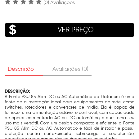
(0) Avaliações
VER PREÇO
Descrição
Avaliações (0)
DESCRIÇÃO:
A Fonte PSU 85 Alim DC ou AC Automático da Datacom é uma
fonte de alimentação ideal para equipamentos de rede, como
switches, roteadores e conversores de mídia. Ela é capaz de
fornecer uma alimentação estável e confiável, com capacidade
de operar com entrada AC ou DC automático, o que torna seu
uso mais versátil. Com um design compacto e eficiente, a Fonte
PSU 85 Alim DC ou AC Automático é fácil de instalar e possui
proteção contra curto-circuito, sobrecarga e sobretensão,
garantindo a segurança dos equipamentos conectados