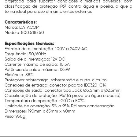
projetada para suportar condições climáticas adversas, com
classificação de proteção IP67 contra água e poeira, o que a
torna ideal para uso em ambientes externos
Características:
Marca: DATACOM
Modelo: 800.5187.50
Especificações técnicas:
Entrada de alimentação: 100V a 240V AC
Frequência: 50/60Hz
Saída de alimentação: 12V DC
Corrente máxima de saída: 10.5A
Potência de saída máxima: 125W
Eficiência: 88%
Proteções: sobrecarga, sobretensão e curto-circuito
Conexões de entrada: conector padrão IEC320-C14
Conexões de saída: conector tipo Jack Ø5,5mm x Ø2,5mm
Classificação de proteção: IP67 (à prova de água e poeira)
Temperatura de operação: -20°C a 50°C
Umidade de operação: 5% a 95% RH sem condensação
Dimensões: 190mm x 65mm x 40mm
Peso: 950g