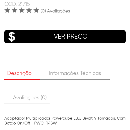
COD.
21715
(0) Avaliações
VER PREÇO
Descrição
Informações Técnicas
Avaliações (0)
Adaptador Multiplicador Powercube ELG, Bivolt 4 Tomadas, Com
Botão On/Off - PWC-R4SW