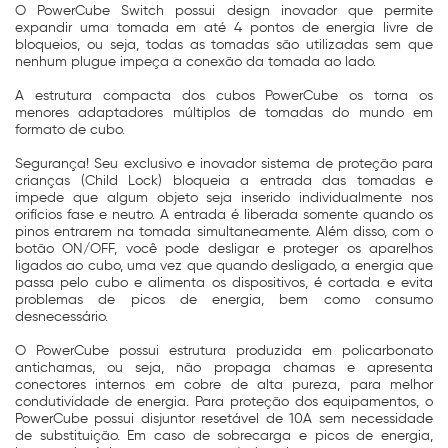
O PowerCube Switch possui design inovador que permite
expandir uma tomada em até 4 pontos de energia livre de
bloqueios, ou seja, todas as tomadas são utilizadas sem que
nenhum plugue impeça a conexão da tomada ao lado.
A estrutura compacta dos cubos PowerCube os torna os
menores adaptadores múltiplos de tomadas do mundo em
formato de cubo.
Segurança! Seu exclusivo e inovador sistema de proteção para
crianças (Child Lock) bloqueia a entrada das tomadas e
impede que algum objeto seja inserido individualmente nos
orifícios fase e neutro. A entrada é liberada somente quando os
pinos entrarem na tomada simultaneamente. Além disso, com o
botão ON/OFF, você pode desligar e proteger os aparelhos
ligados ao cubo, uma vez que quando desligado, a energia que
passa pelo cubo e alimenta os dispositivos, é cortada e evita
problemas de picos de energia, bem como consumo
desnecessário.
O PowerCube possui estrutura produzida em policarbonato
antichamas, ou seja, não propaga chamas e apresenta
conectores internos em cobre de alta pureza, para melhor
condutividade de energia. Para proteção dos equipamentos, o
PowerCube possui disjuntor resetável de 10A sem necessidade
de substituição. Em caso de sobrecarga e picos de energia,