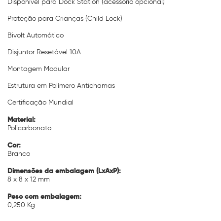
Disponível para Dock Station (acessório opcional)
Proteção para Crianças (Child Lock)
Bivolt Automático
Disjuntor Resetável 10A
Montagem Modular
Estrutura em Polímero Antichamas
Certificação Mundial
Material:
Policarbonato
Cor:
Branco
Dimensões da embalagem (LxAxP):
8 x 8 x 12 mm
Peso com embalagem:
0,250 Kg