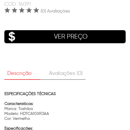
COD.
16091
(0) Avaliações
VER PREÇO
Descrição
Avaliações (0)
ESPECIFICAÇÕES TÉCNICAS
Características:
Marca: Toshiba
Modelo: HDTCA10XR3AA
Cor: Vermelho
Especificações: