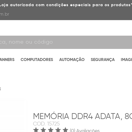
Loja autorizada com condições especiais para os produtos
m.br
CANNERS
COMPUTADORES
AUTOMAÇÃO
SEGURANÇA
IMAG
z
MEMÓRIA DDR4 ADATA, 8
COD.
15725
(0) Avaliações