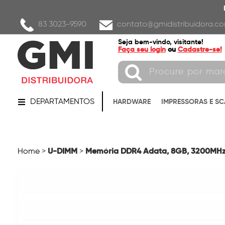
83 3023-9590
contato@gmidistribuidora.co
Seja bem-vindo, visitante!
Faça seu login
ou
Cadastre-se!
DEPARTAMENTOS
HARDWARE
IMPRESSORAS E S
U-DIMM
Memória DDR4 Adata, 8GB, 3200MH
Home
>
>