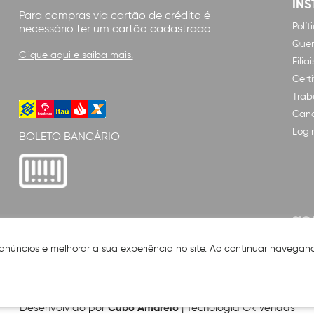
INS
Para compras via cartão de crédito é
Polí
necessário ter um cartão cadastrado.
Que
Clique aqui e saiba mais.
Filiai
Cert
Trab
Cana
Logi
BOLETO BANCÁRIO
SIG
 anúncios e melhorar a sua experiência no site. Ao continuar naveg
Cubo Amarelo
Desenvolvido por
| Tecnologia Ok Vendas