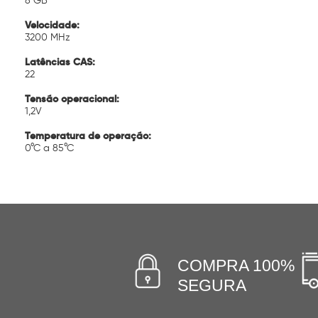
8 GB
Velocidade:
3200 MHz
Latências CAS:
22
Tensão operacional:
1,2V
Temperatura de operação:
0°C a 85°C
COMPRA 100%
SEGURA