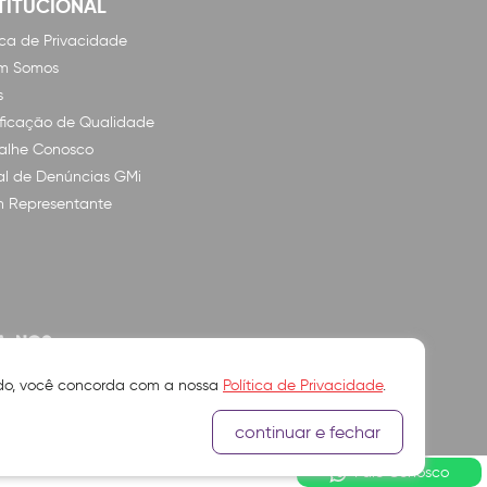
TITUCIONAL
tica de Privacidade
m Somos
s
ificação de Qualidade
alhe Conosco
l de Denúncias GMi
n Representante
A-NOS
ando, você concorda com a nossa
Política de Privacidade
.
continuar e fechar
Fale Conosco