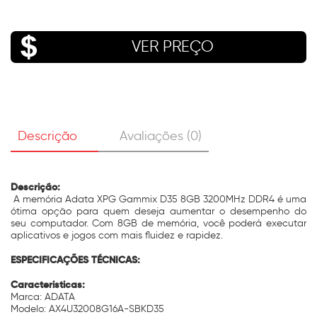
VER PREÇO
Descrição
Avaliações (0)
Descrição:
A memória Adata XPG Gammix D35 8GB 3200MHz DDR4 é uma
ótima opção para quem deseja aumentar o desempenho do
seu computador. Com 8GB de memória, você poderá executar
aplicativos e jogos com mais fluidez e rapidez.
ESPECIFICAÇÕES TÉCNICAS:
Caracteristicas:
Marca: ADATA
Modelo: AX4U32008G16A-SBKD35