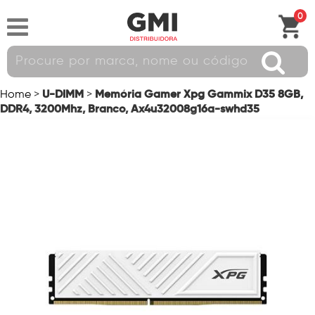
0
U-DIMM
Memória Gamer Xpg Gammix D35 8GB,
Home
>
>
DDR4, 3200Mhz, Branco, Ax4u32008g16a-swhd35