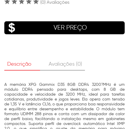
(0) Avaliações
VER PREÇO
Descrição
Avaliações (0)
A memória XPG Gammix D35 8GB DDR4 3200?MHz é um
módulo DDR4 pensado para desktops, com 8 GB de
capacidade e velocidade de 3200 MHz, ideal para tarefas
cotidianas, produtividade e jogos leves. Ela opera com tensão
de 1,35 V e latência CL16, o que proporciona boa responsividade
e equilíbrio entre desempenho e estabilidade. O módulo tem
formato UDIMM 288 pinos e conta com um dissipador de calor
de perfil baixo, facilitando a instalação mesmo em gabinetes
compactos. Suporta perfil de overclock automático Intel XMP
2.0, o que simplifica o ajuste da memória para máximo