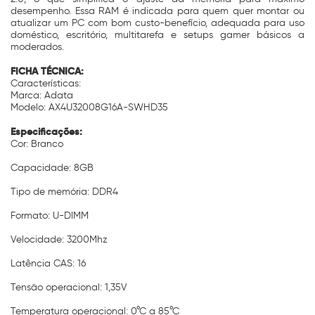
desempenho. Essa RAM é indicada para quem quer montar ou
atualizar um PC com bom custo-benefício, adequada para uso
doméstico, escritório, multitarefa e setups gamer básicos a
moderados.
FICHA TÉCNICA:
Características:
Marca: Adata
Modelo: AX4U32008G16A-SWHD35
Especificações:
Cor: Branco
Capacidade: 8GB
Tipo de memória: DDR4
Formato: U-DIMM
Velocidade: 3200Mhz
Latência CAS: 16
Tensão operacional: 1,35V
Temperatura operacional: 0°C a 85°C