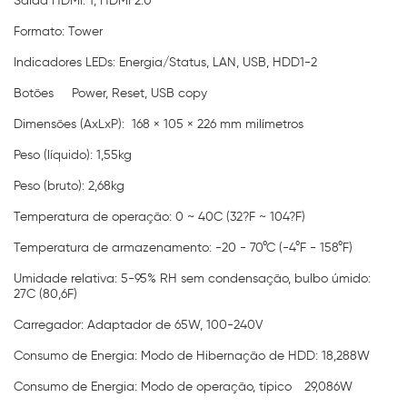
Saída HDMI: 1, HDMI 2.0
Formato: Tower
Indicadores LEDs: Energia/Status, LAN, USB, HDD1-2
Botões
Power, Reset, USB copy
Dimensões (AxLxP): 168 × 105 × 226 mm milímetros
Peso (líquido): 1,55kg
Peso (bruto): 2,68kg
Temperatura de operação: 0 ~ 40C (32?F ~ 104?F)
Temperatura de armazenamento: -20 - 70°C (-4°F - 158°F)
Umidade relativa: 5-95% RH sem condensação, bulbo úmido:
27C (80,6F)
Carregador: Adaptador de 65W, 100-240V
Consumo de Energia: Modo de Hibernação de HDD: 18,288W
Consumo de Energia: Modo de operação, típico
29,086W