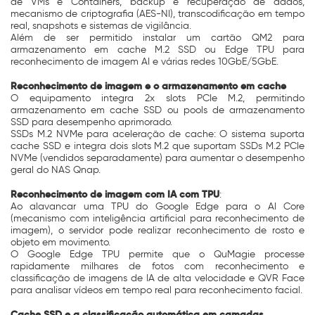
de VMs e Containers, backup e recuperação de dados,
mecanismo de criptografia (AES-NI), transcodificação em tempo
real, snapshots e sistemas de vigilância.
Além de ser permitido instalar um cartão QM2 para
armazenamento em cache M.2 SSD ou Edge TPU para
reconhecimento de imagem AI e várias redes 10GbE/5GbE.
Reconhecimento de imagem e o armazenamento em cache
O equipamento integra 2x slots PCIe M.2, permitindo
armazenamento em cache SSD ou pools de armazenamento
SSD para desempenho aprimorado.
SSDs M.2 NVMe para aceleração de cache: O sistema suporta
cache SSD e integra dois slots M.2 que suportam SSDs M.2 PCIe
NVMe (vendidos separadamente) para aumentar o desempenho
geral do NAS Qnap.
Reconhecimento de imagem com IA com TPU
:
Ao alavancar uma TPU do Google Edge para o AI Core
(mecanismo com inteligência artificial para reconhecimento de
imagem), o servidor pode realizar reconhecimento de rosto e
objeto em movimento.
O Google Edge TPU permite que o QuMagie processe
rapidamente milhares de fotos com reconhecimento e
classificação de imagens de IA de alta velocidade e QVR Face
para analisar vídeos em tempo real para reconhecimento facial.
Cache SSD e a classificação automática em camadas