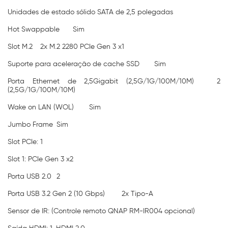
Unidades de estado sólido SATA de 2,5 polegadas
Hot Swappable
Sim
Slot M.2
2x M.2 2280 PCIe Gen 3 x1
Suporte para aceleração de cache SSD
Sim
Porta Ethernet de 2,5Gigabit (2,5G/1G/100M/10M)
2
(2,5G/1G/100M/10M)
Wake on LAN (WOL)
Sim
Jumbo Frame
Sim
Slot PCIe: 1
Slot 1: PCIe Gen 3 x2
Porta USB 2.0
2
Porta USB 3.2 Gen 2 (10 Gbps)
2x Tipo-A
Sensor de IR: (Controle remoto QNAP RM-IR004 opcional)