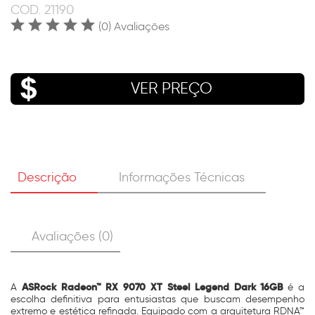
COD.
21190
(0) Avaliações
VER PREÇO
Descrição
Informações Técnicas
Avaliações (0)
ASRock Radeon™ RX 9070 XT Steel Legend Dark 16GB
A
é a
escolha definitiva para entusiastas que buscam desempenho
extremo e estética refinada. Equipado com a arquitetura RDNA™