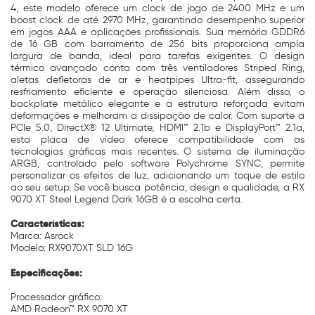
4, este modelo oferece um clock de jogo de 2400 MHz e um
boost clock de até 2970 MHz, garantindo desempenho superior
em jogos AAA e aplicações profissionais. Sua memória GDDR6
de 16 GB com barramento de 256 bits proporciona ampla
largura de banda, ideal para tarefas exigentes. O design
térmico avançado conta com três ventiladores Striped Ring,
aletas defletoras de ar e heatpipes Ultra-fit, assegurando
resfriamento eficiente e operação silenciosa. Além disso, o
backplate metálico elegante e a estrutura reforçada evitam
deformações e melhoram a dissipação de calor. Com suporte a
PCIe 5.0, DirectX® 12 Ultimate, HDMI™ 2.1b e DisplayPort™ 2.1a,
esta placa de vídeo oferece compatibilidade com as
tecnologias gráficas mais recentes. O sistema de iluminação
ARGB, controlado pelo software Polychrome SYNC, permite
personalizar os efeitos de luz, adicionando um toque de estilo
ao seu setup. Se você busca potência, design e qualidade, a RX
9070 XT Steel Legend Dark 16GB é a escolha certa.
Características:
Marca: Asrock
Modelo: RX9070XT SLD 16G
Especificações:
Processador gráfico:
AMD Radeon™ RX 9070 XT