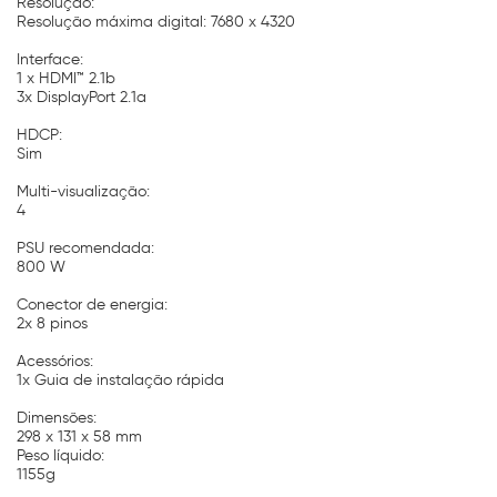
Resolução:
Resolução máxima digital: 7680 x 4320
Interface:
1 x HDMI™ 2.1b
3x DisplayPort 2.1a
HDCP:
Sim
Multi-visualização:
4
PSU recomendada:
800 W
Conector de energia:
2x 8 pinos
Acessórios:
1x Guia de instalação rápida
Dimensões:
298 x 131 x 58 mm
Peso líquido:
1155g