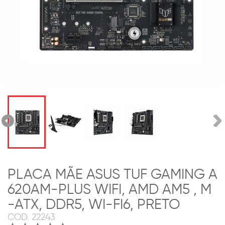
PLACA MÃE ASUS TUF GAMING A
620AM-PLUS WIFI, AMD AM5 , M
-ATX, DDR5, WI-FI6, PRETO
COD.
22243