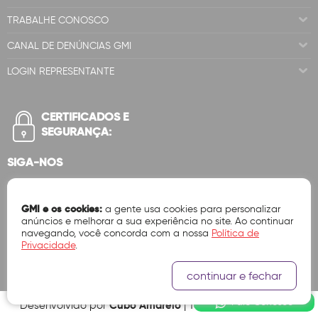
TRABALHE CONOSCO
CANAL DE DENÚNCIAS GMI
LOGIN REPRESENTANTE
CERTIFICADOS E
SEGURANÇA:
SIGA-NOS
GMI e os cookies:
a gente usa cookies para personalizar
anúncios e melhorar a sua experiência no site. Ao continuar
navegando, você concorda com a nossa
Política de
Privacidade
.
continuar e fechar
Fale Conosco
Cubo Amarelo
Desenvolvido por
| Tecnologia Ok Vendas