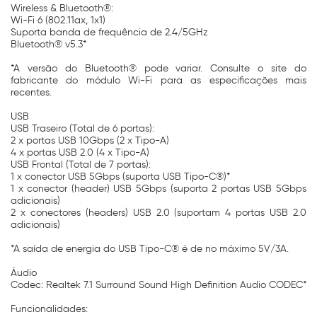
Wireless & Bluetooth®:
Wi-Fi 6 (802.11ax, 1x1)
Suporta banda de frequência de 2.4/5GHz
Bluetooth® v5.3*
*A versão do Bluetooth® pode variar. Consulte o site do
fabricante do módulo Wi-Fi para as especificações mais
recentes.
USB
USB Traseiro (Total de 6 portas):
2 x portas USB 10Gbps (2 x Tipo-A)
4 x portas USB 2.0 (4 x Tipo-A)
USB Frontal (Total de 7 portas):
1 x conector USB 5Gbps (suporta USB Tipo-C®)*
1 x conector (header) USB 5Gbps (suporta 2 portas USB 5Gbps
adicionais)
2 x conectores (headers) USB 2.0 (suportam 4 portas USB 2.0
adicionais)
*A saída de energia do USB Tipo-C® é de no máximo 5V/3A.
Áudio
Codec: Realtek 7.1 Surround Sound High Definition Audio CODEC*
Funcionalidades: