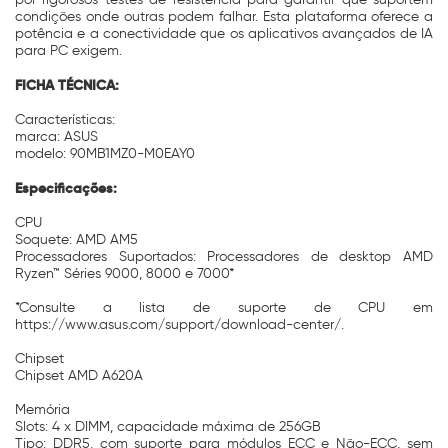
condições onde outras podem falhar. Esta plataforma oferece a
potência e a conectividade que os aplicativos avançados de IA
para PC exigem.
FICHA TÉCNICA:
Características:
marca: ASUS
modelo: 90MB1MZ0-M0EAY0
Especificações:
CPU
Soquete: AMD AM5
Processadores Suportados: Processadores de desktop AMD
Ryzen™ Séries 9000, 8000 e 7000*
*Consulte a lista de suporte de CPU em
https://www.asus.com/support/download-center/.
Chipset
Chipset AMD A620A
Memória
Slots: 4 x DIMM, capacidade máxima de 256GB
Tipo: DDR5, com suporte para módulos ECC e Não-ECC, sem