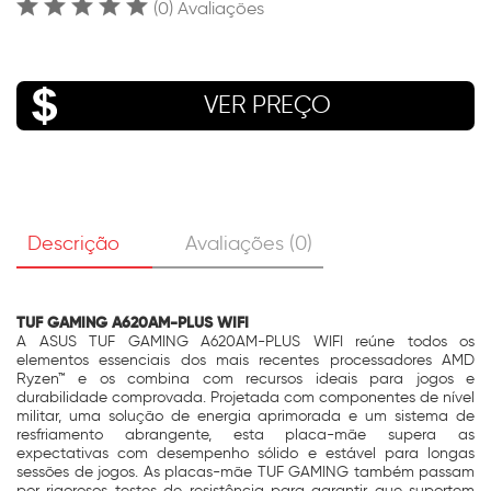
(0) Avaliações
VER PREÇO
Descrição
Avaliações (0)
TUF GAMING A620AM-PLUS WIFI
A ASUS TUF GAMING A620AM-PLUS WIFI reúne todos os
elementos essenciais dos mais recentes processadores AMD
Ryzen™ e os combina com recursos ideais para jogos e
durabilidade comprovada. Projetada com componentes de nível
militar, uma solução de energia aprimorada e um sistema de
resfriamento abrangente, esta placa-mãe supera as
expectativas com desempenho sólido e estável para longas
sessões de jogos. As placas-mãe TUF GAMING também passam
por rigorosos testes de resistência para garantir que suportem