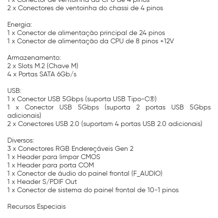
2 x Conectores de ventoinha do chassi de 4 pinos
Energia:
1 x Conector de alimentação principal de 24 pinos
1 x Conector de alimentação da CPU de 8 pinos +12V
Armazenamento:
2 x Slots M.2 (Chave M)
4 x Portas SATA 6Gb/s
USB:
1 x Conector USB 5Gbps (suporta USB Tipo-C®)
1 x Conector USB 5Gbps (suporta 2 portas USB 5Gbps
adicionais)
2 x Conectores USB 2.0 (suportam 4 portas USB 2.0 adicionais)
Diversos:
3 x Conectores RGB Endereçáveis Gen 2
1 x Header para limpar CMOS
1 x Header para porta COM
1 x Conector de áudio do painel frontal (F_AUDIO)
1 x Header S/PDIF Out
1 x Conector de sistema do painel frontal de 10-1 pinos
Recursos Especiais