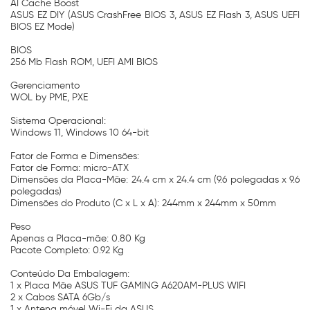
AI Cache Boost
ASUS EZ DIY (ASUS CrashFree BIOS 3, ASUS EZ Flash 3, ASUS UEFI
BIOS EZ Mode)
BIOS
256 Mb Flash ROM, UEFI AMI BIOS
Gerenciamento
WOL by PME, PXE
Sistema Operacional:
Windows 11, Windows 10 64-bit
Fator de Forma e Dimensões:
Fator de Forma: micro-ATX
Dimensões da Placa-Mãe: 24.4 cm x 24.4 cm (9.6 polegadas x 9.6
polegadas)
Dimensões do Produto (C x L x A): 244mm x 244mm x 50mm
Peso
Apenas a Placa-mãe: 0.80 Kg
Pacote Completo: 0.92 Kg
Conteúdo Da Embalagem:
1 x Placa Mãe ASUS TUF GAMING A620AM-PLUS WIFI
2 x Cabos SATA 6Gb/s
1 x Antena móvel Wi-Fi da ASUS