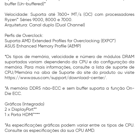
buffer (Un-buffered)*
Velocidade: Suporta até 7600+ MT/s (OC) com processadores
Ryzen™ Séries 9000, 8000 e 7000.
Arquitetura: Canal duplo (Dual Channel)
Perfis de Overclock:
Suporta AMD Extended Profiles for Overclocking (EXPO™)
ASUS Enhanced Memory Profile (AEMP)
*Os tipos de memória, velocidade e número de módulos DRAM
suportados variam dependendo da CPU e da configuração da
memória. Para mais informações, consulte a lista de suporte de
CPU/Memória na aba de Suporte do site do produto ou visite
https://www.asus.com/support/download-center/.
*A memória DDR5 não-ECC e sem buffer suporta a função On-
Die ECC.
Gráficos (Integrado)
2 x DisplayPort**
1 x Porta HDMI™***
*As especificações gráficas podem variar entre os tipos de CPU.
Consulte as especificações da sua CPU AMD.