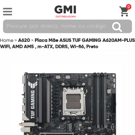
0
A620
Placa Mãe ASUS TUF GAMING A620AM-PLUS
Home
>
>
WIFI, AMD AM5 , m-ATX, DDR5, Wi-fi6, Preto