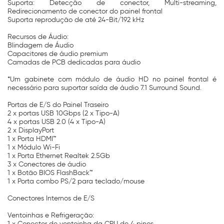
Suporta: Detecção de conector, Multi-streaming,
Redirecionamento de conector do painel frontal
Suporta reprodução de até 24-Bit/192 kHz
Recursos de Áudio:
Blindagem de Áudio
Capacitores de áudio premium
Camadas de PCB dedicadas para áudio
*Um gabinete com módulo de áudio HD no painel frontal é
necessário para suportar saída de áudio 7.1 Surround Sound.
Portas de E/S do Painel Traseiro
2 x portas USB 10Gbps (2 x Tipo-A)
4 x portas USB 2.0 (4 x Tipo-A)
2 x DisplayPort
1 x Porta HDMI™
1 x Módulo Wi-Fi
1 x Porta Ethernet Realtek 2.5Gb
3 x Conectores de áudio
1 x Botão BIOS FlashBack™
1 x Porta combo PS/2 para teclado/mouse
Conectores Internos de E/S
Ventoinhas e Refrigeração:
1 x Conector de ventoinha da CPU de 4 pinos