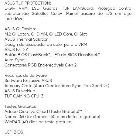
ASUS TUF PROTECTION:
DIGI+ VRM, ESD Guards, TUF LANGuard, Proteção contra
sobretensão, SafeSlot Core+, Painel traseiro de E/S em aço
inoxidável
ASUS Q-Design:
M.2 Q-Latch, Q-DIMM, Q-LED Core, Q-Slot
ASUS Thermal Solution:
Design de dissipador de calor para o VRM
ASUS EZ DIY:
Botão BIOS FlashBack™, LED do BIOS FlashBack™
Aura Sync:
Conectores RGB Endereçáveis Gen 2
Recursos de Software
Software Exclusivo ASUS:
Armoury Crate (Aura Creator, Aura Sync, Fan Xpert 2+)
ASUS DriverHub
TUF GAMING CPU-Z
Testes Gratuitos
Adobe Creative Cloud (Teste Gratuito)**
Norton 360 for Gamers (60 dias de teste gratuito)
WinRAR (40 dias de teste gratuito)
UEFI BIOS