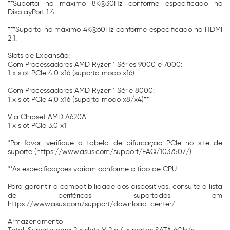
**Suporta no máximo 8K@30Hz conforme especificado no
DisplayPort 1.4.
***Suporta no máximo 4K@60Hz conforme especificado no HDMI
2.1.
Slots de Expansão:
Com Processadores AMD Ryzen™ Séries 9000 e 7000:
1 x slot PCIe 4.0 x16 (suporta modo x16)
Com Processadores AMD Ryzen™ Série 8000:
1 x slot PCIe 4.0 x16 (suporta modo x8/x4)**
Via Chipset AMD A620A:
1 x slot PCIe 3.0 x1
*Por favor, verifique a tabela de bifurcação PCIe no site de
suporte (https://www.asus.com/support/FAQ/1037507/).
**As especificações variam conforme o tipo de CPU.
Para garantir a compatibilidade dos dispositivos, consulte a lista
de periféricos suportados em
https://www.asus.com/support/download-center/.
Armazenamento