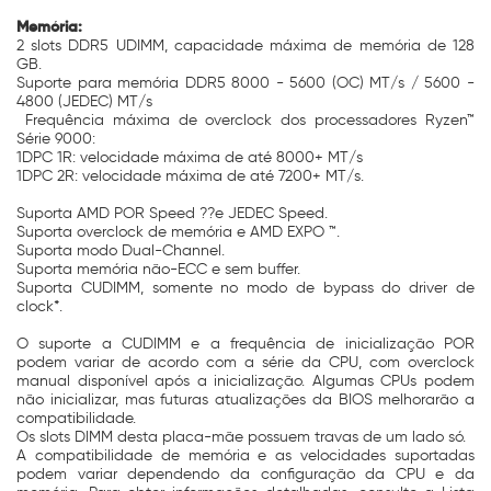
Memória:
2 slots DDR5 UDIMM, capacidade máxima de memória de 128
GB.
Suporte para memória DDR5 8000 - 5600 (OC) MT/s / 5600 -
4800 (JEDEC) MT/s
Frequência máxima de overclock dos processadores Ryzen™
Série 9000:
1DPC 1R: velocidade máxima de até 8000+ MT/s
1DPC 2R: velocidade máxima de até 7200+ MT/s.
Suporta AMD POR Speed ??e JEDEC Speed.
Suporta overclock de memória e AMD EXPO ™.
Suporta modo Dual-Channel.
Suporta memória não-ECC e sem buffer.
Suporta CUDIMM, somente no modo de bypass do driver de
clock*.
O suporte a CUDIMM e a frequência de inicialização POR
podem variar de acordo com a série da CPU, com overclock
manual disponível após a inicialização. Algumas CPUs podem
não inicializar, mas futuras atualizações da BIOS melhorarão a
compatibilidade.
Os slots DIMM desta placa-mãe possuem travas de um lado só.
A compatibilidade de memória e as velocidades suportadas
podem variar dependendo da configuração da CPU e da