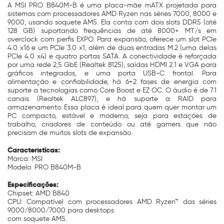
A MSI PRO B840M-B é uma placa-mãe mATX projetada para
sistemas com processadores AMD Ryzen nas séries 7000, 8000 e
9000, usando soquete AM5. Ela conta com dois slots DDR5 (até
128 GB) suportando frequências de até 8000+ MT/s em
overclock com perfis EXPO. Para expansão, oferece um slot PCIe
4.0 x16 e um PCIe 3.0 x1, além de duas entradas M.2 (uma delas
PCIe 4.0 x4) e quatro portas SATA. A conectividade é reforçada
por uma rede 2,5 GbE (Realtek 8125), saídas HDMI 2.1 e VGA para
gráficos integrados, e uma porta USB-C frontal. Para
alimentação e confiabilidade, há 6+2 fases de energia com
suporte a tecnologias como Core Boost e EZ OC. O áudio é de 7.1
canais (Realtek ALC897), e há suporte a RAID para
armazenamento. Essa placa é ideal para quem quer montar um
PC compacto, estável e moderno, seja para estações de
trabalho, criadores de conteúdo ou até gamers que não
precisam de muitos slots de expansão.
Características:
Marca: MSI
Modelo: PRO B840M-B
Especificações:
Chipset: AMD B840
CPU: Compatível com processadores AMD Ryzen™ das séries
9000/8000/7000 para desktops
com soquete AM5.