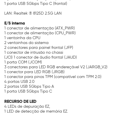
1 porta USB 5Gbps Tipo C (frontal)
LAN: Realtek ® 8125D 2.5G LAN
E/S interna
1 conector de alimentação (ATX_PWR)
1 conector de alimentação (CPU_PWR)
1 ventoinha da CPU
2 ventoinhas do sistema
2 conectores para painel frontal (JFP)
1 conector de intrusão no chassi
(JCI) 1 conector de áudio frontal (JAUD)
1 porta COM (JCOM)
3 conectores para LED RGB endereçável V2 (JARGB_V2)
1 conector para LED RGB (JRGB)
1 conector para pinos TPM (compatível com TPM 2.0)
4 portas USB 2.0
2 portas USB 5Gbps Tipo A
1 porta USB 5Gbps Tipo C
RECURSO DE LED
4 LEDs de depuração EZ,
1 LED de detecção de memória EZ.