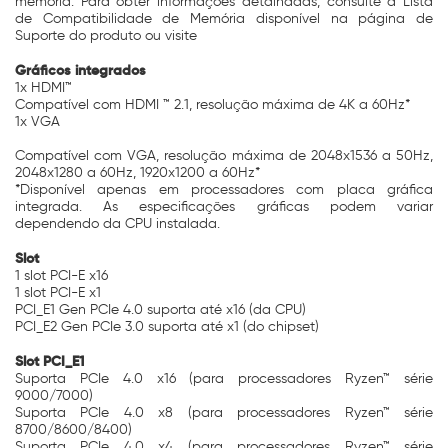
memória. Para obter informações detalhadas, consulte a Lista
de Compatibilidade de Memória disponível na página de
Suporte do produto ou visite
Gráficos integrados
1x HDMI™
Compatível com HDMI ™ 2.1, resolução máxima de 4K a 60Hz*
1x VGA
Compatível com VGA, resolução máxima de 2048x1536 a 50Hz,
2048x1280 a 60Hz, 1920x1200 a 60Hz*
*Disponível apenas em processadores com placa gráfica
integrada. As especificações gráficas podem variar
dependendo da CPU instalada.
Slot
1 slot PCI-E x16
1 slot PCI-E x1
PCI_E1 Gen PCIe 4.0 suporta até x16 (da CPU)
PCI_E2 Gen PCIe 3.0 suporta até x1 (do chipset)
Slot PCI_E1
Suporta PCIe 4.0 x16 (para processadores Ryzen™ série
9000/7000)
Suporta PCIe 4.0 x8 (para processadores Ryzen™ série
8700/8600/8400)
Suporta PCIe 4.0 x4 (para processadores Ryzen™ série