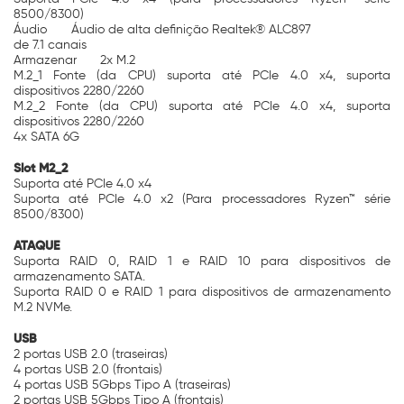
8500/8300)
Áudio
Áudio de alta definição Realtek® ALC897
de 7.1 canais
Armazenar
2x M.2
M.2_1 Fonte (da CPU) suporta até PCIe 4.0 x4, suporta
dispositivos 2280/2260
M.2_2 Fonte (da CPU) suporta até PCIe 4.0 x4, suporta
dispositivos 2280/2260
4x SATA 6G
Slot M2_2
Suporta até PCIe 4.0 x4
Suporta até PCIe 4.0 x2 (Para processadores Ryzen™ série
8500/8300)
ATAQUE
Suporta RAID 0, RAID 1 e RAID 10 para dispositivos de
armazenamento SATA.
Suporta RAID 0 e RAID 1 para dispositivos de armazenamento
M.2 NVMe.
USB
2 portas USB 2.0 (traseiras)
4 portas USB 2.0 (frontais)
4 portas USB 5Gbps Tipo A (traseiras)
2 portas USB 5Gbps Tipo A (frontais)