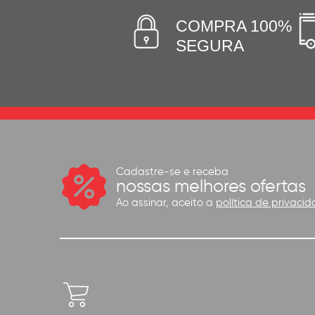
COMPRA 100%
SEGURA
Cadastre-se e receba
nossas melhores ofertas
Ao assinar, aceito a
política de privacid