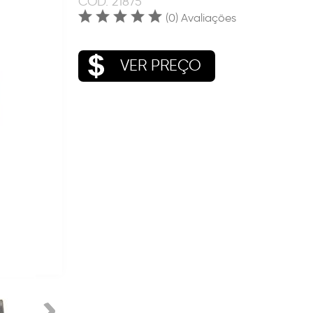
COD.
21875
(0) Avaliações
VER PREÇO