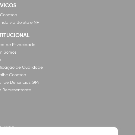
RVICOS
 Conosco
nda via Boleto e NF
TITUCIONAL
tica de Privacidade
m Somos
s
ificação de Qualidade
alhe Conosco
l de Denúncias GMi
n Representante
A-NOS