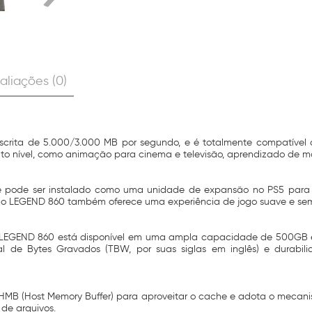
aliações (0)
crita de 5.000/3.000 MB por segundo, e é totalmente compatível c
lto nível, como animação para cinema e televisão, aprendizado de
0 e pode ser instalado como uma unidade de expansão no PS5 para
, o LEGEND 860 também oferece uma experiência de jogo suave e sem
LEGEND 860 está disponível em uma ampla capacidade de 500GB e u
l de Bytes Gravados (TBW, por suas siglas em inglês) e durabili
HMB (Host Memory Buffer) para aproveitar o cache e adota o mecani
de arquivos.