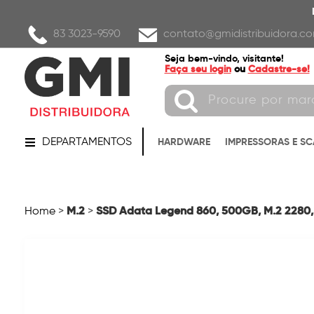
83 3023-9590
contato@gmidistribuidora.co
Seja bem-vindo, visitante!
Faça seu login
ou
Cadastre-se!
DEPARTAMENTOS
HARDWARE
IMPRESSORAS E S
M.2
SSD Adata Legend 860, 500GB, M.2 2280,
Home
>
>