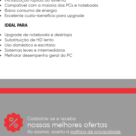
Inicialização rápida do sistema
Compatível com a maioria dos PCs e notebooks
Baixo consumo de energia
Excelente custo-benefício para upgrade
IDEAL PARA
Upgrade de notebooks e desktops
Substituição de HD lento
Uso doméstico e escritório
Sistemas leves e intermediários
Melhorar desempenho geral do PC
Cadastre-se e receba
nossas melhores ofertas
Ao assinar, aceito a
política de privacidade.