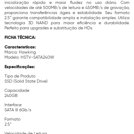
inicialização rápida e maior fluidez no uso diário. Com
velocidades de até 500MB/s de leitura e 450MB/s de gravação,
proporciona transferências ágeis e estabilidade. Seu formato
2.5” garante compatibilidade ampla e instalação simples. Utiliza
tecnologia 3D NAND para maior eficiência e durabilidade.
Perfeito para upgrades e substituição de HDs.
FICHA TÉCNICA:
Características:
Marca: Hawking
Modelo: HSTV-SATA240W
Especificações:
Tipo de Produto
SSD (Solid State Drive)
Capacidade
240GB
Interface
SATA III 6Gb/s
Formato
2.5”
Velocidade de Leitura