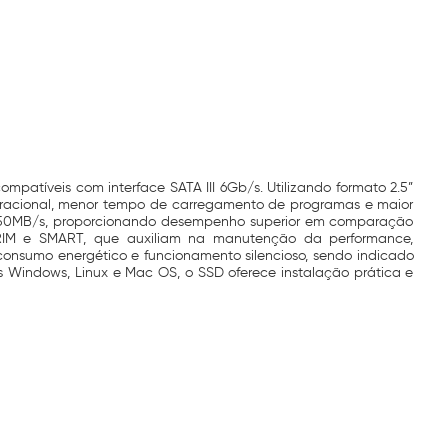
tíveis com interface SATA III 6Gb/s. Utilizando formato 2.5”
eracional, menor tempo de carregamento de programas e maior
é 450MB/s, proporcionando desempenho superior em comparação
s TRIM e SMART, que auxiliam na manutenção da performance,
consumo energético e funcionamento silencioso, sendo indicado
s Windows, Linux e Mac OS, o SSD oferece instalação prática e