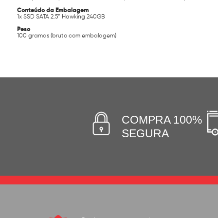
Conteúdo da Embalagem
1x SSD SATA 2.5” Hawking 240GB
Peso
100 gramas (bruto com embalagem)
COMPRA 100%
SEGURA