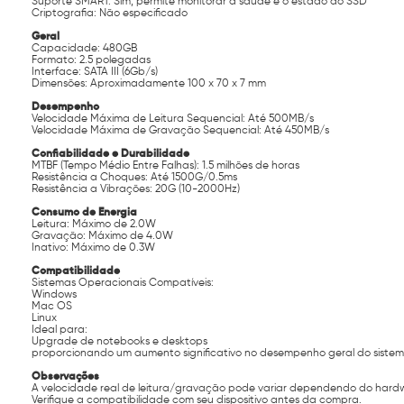
Suporte SMART: Sim, permite monitorar a saúde e o estado do SSD
Criptografia: Não especificado
Geral
Capacidade: 480GB
Formato: 2.5 polegadas
Interface: SATA III (6Gb/s)
Dimensões: Aproximadamente 100 x 70 x 7 mm
Desempenho
Velocidade Máxima de Leitura Sequencial: Até 500MB/s
Velocidade Máxima de Gravação Sequencial: Até 450MB/s
Confiabilidade e Durabilidade
MTBF (Tempo Médio Entre Falhas): 1.5 milhões de horas
Resistência a Choques: Até 1500G/0.5ms
Resistência a Vibrações: 20G (10-2000Hz)
Consumo de Energia
Leitura: Máximo de 2.0W
Gravação: Máximo de 4.0W
Inativo: Máximo de 0.3W
Compatibilidade
Sistemas Operacionais Compatíveis:
Windows
Mac OS
Linux
Ideal para:
Upgrade de notebooks e desktops
proporcionando um aumento significativo no desempenho geral do sistem
Observações
A velocidade real de leitura/gravação pode variar dependendo do hardwa
Verifique a compatibilidade com seu dispositivo antes da compra.