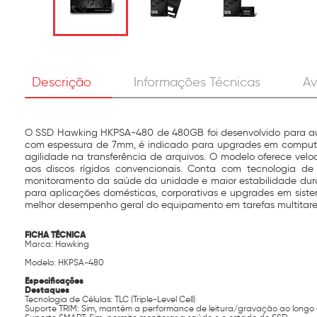
Descrição
Informações Técnicas
Av
O SSD Hawking HKPSA-480 de 480GB foi desenvolvido para aume
com espessura de 7mm, é indicado para upgrades em computad
agilidade na transferência de arquivos. O modelo oferece v
aos discos rígidos convencionais. Conta com tecnologia de
monitoramento da saúde da unidade e maior estabilidade duran
para aplicações domésticas, corporativas e upgrades em siste
melhor desempenho geral do equipamento em tarefas multitaref
FICHA TÉCNICA
Marca: Hawking
Modelo: HKPSA-480
Especificações
Destaques
Tecnologia de Células: TLC (Triple-Level Cell)
Suporte TRIM: Sim, mantém a performance de leitura/gravação ao longo