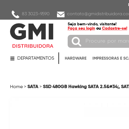
83 3023-9590
contato@gmidistribuidora.co
Seja bem-vindo, visitante!
Faça seu login
ou
Cadastre-se!
DEPARTAMENTOS
HARDWARE
IMPRESSORAS E S
SATA
SSD 480GB Hawking SATA 2.5&#34;, SATA
Home
>
>