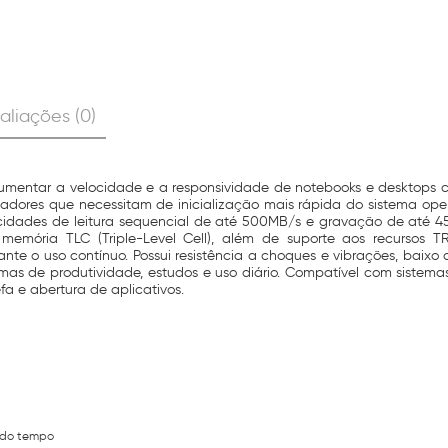
aliações (0)
ntar a velocidade e a responsividade de notebooks e desktops compa
ores que necessitam de inicialização mais rápida do sistema op
elocidades de leitura sequencial de até 500MB/s e gravação de at
 memória TLC (Triple-Level Cell), além de suporte aos recurso
te o uso contínuo. Possui resistência a choques e vibrações, baixo 
mas de produtividade, estudos e uso diário. Compatível com sistema
a e abertura de aplicativos.
 do tempo