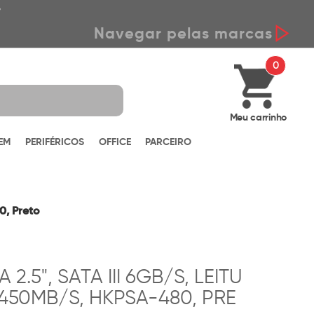
*
Navegar pelas marcas
0
Meu carrinho
EM
PERIFÉRICOS
OFFICE
PARCEIRO
0, Preto
.5", SATA III 6GB/S, LEITU
50MB/S, HKPSA-480, PRE