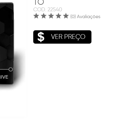
TO
COD.
22540
(0) Avaliações
VER PREÇO