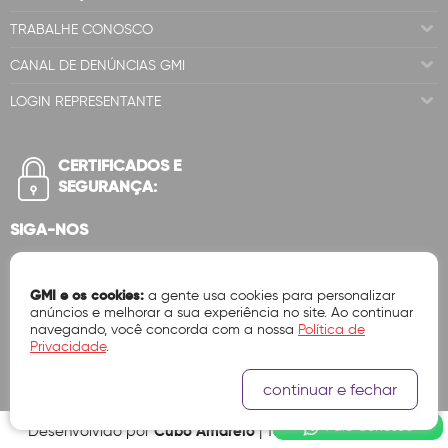
TRABALHE CONOSCO
CANAL DE DENÚNCIAS GMI
LOGIN REPRESENTANTE
CERTIFICADOS E
SEGURANÇA:
SIGA-NOS
GMI e os cookies:
a gente usa cookies para personalizar
anúncios e melhorar a sua experiência no site. Ao continuar
navegando, você concorda com a nossa
Política de
Privacidade
.
continuar e fechar
Fale Conosco
Cubo Amarelo
Desenvolvido por
| Tecnologia Ok Vendas