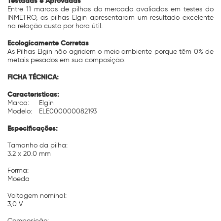
Testadas e Aprovadas
Entre 11 marcas de pilhas do mercado avaliadas em testes do
INMETRO, as pilhas Elgin apresentaram um resultado excelente
na relação custo por hora útil.
Ecologicamente Corretas
As Pilhas Elgin não agridem o meio ambiente porque têm 0% de
metais pesados em sua composição.
FICHA TÉCNICA:
Características:
Marca:
Elgin
Modelo:
ELE000000082193
Especificações:
Tamanho da pilha:
3.2 x 20.0 mm
Forma:
Moeda
Voltagem nominal:
3,0 V
Composição: