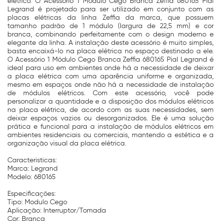
elétrico. O Acessório 1 Módulo Cego Branca Zeffia 680165 Pial
Legrand é projetado para ser utilizado em conjunto com as
placas elétricas da linha Zeffia da marca, que possuem
tamanho padrão de 1 módulo (largura de 22,5 mm) e cor
branca, combinando perfeitamente com o design moderno e
elegante da linha. A instalação deste acessório é muito simples,
basta encaixá-lo na placa elétrica no espaço destinado a ele.
O Acessório 1 Módulo Cego Branca Zeffia 680165 Pial Legrand é
ideal para uso em ambientes onde há a necessidade de deixar
a placa elétrica com uma aparência uniforme e organizada,
mesmo em espaços onde não há a necessidade de instalação
de módulos elétricos. Com este acessório, você pode
personalizar a quantidade e a disposição dos módulos elétricos
na placa elétrica, de acordo com as suas necessidades, sem
deixar espaços vazios ou desorganizados. Ele é uma solução
prática e funcional para a instalação de módulos elétricos em
ambientes residenciais ou comerciais, mantendo a estética e a
organização visual da placa elétrica.
Caracteristicas:
Marca: Legrand
Modelo: 680165
Especificações:
Tipo: Modulo Cego
Aplicação: Interruptor/Tomada
Cor: Branca