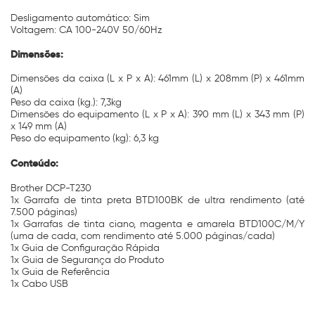
Desligamento automático: Sim
Voltagem: CA 100-240V 50/60Hz
Dimensões:
Dimensões da caixa (L x P x A): 461mm (L) x 208mm (P) x 461mm
(A)
Peso da caixa (kg.): 7,3kg
Dimensões do equipamento (L x P x A): 390 mm (L) x 343 mm (P)
x 149 mm (A)
Peso do equipamento (kg): 6,3 kg
Conteúdo:
Brother DCP-T230
1x Garrafa de tinta preta BTD100BK de ultra rendimento (até
7.500 páginas)
1x Garrafas de tinta ciano, magenta e amarela BTD100C/M/Y
(uma de cada, com rendimento até 5.000 páginas/cada)
1x Guia de Configuração Rápida
1x Guia de Segurança do Produto
1x Guia de Referência
1x Cabo USB