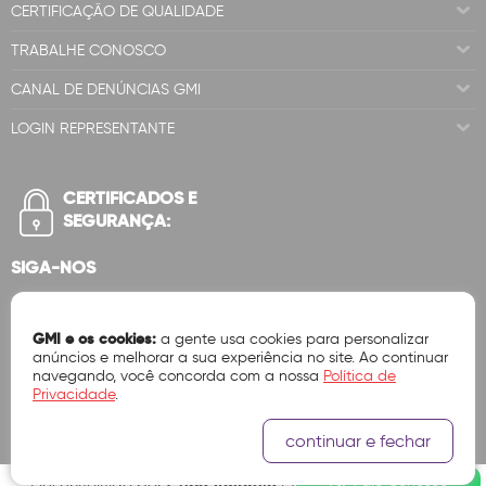
CERTIFICAÇÃO DE QUALIDADE
TRABALHE CONOSCO
CANAL DE DENÚNCIAS GMI
LOGIN REPRESENTANTE
CERTIFICADOS E
SEGURANÇA:
SIGA-NOS
GMI e os cookies:
a gente usa cookies para personalizar
anúncios e melhorar a sua experiência no site. Ao continuar
navegando, você concorda com a nossa
Política de
Privacidade
.
continuar e fechar
Fale Conosco
Cubo Amarelo
Desenvolvido por
| Tecnologia Ok Vendas