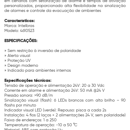
em cenários com setorização de alarme e tempos de ativação
personalizados, proporcionado alta flexibilidade na sinalização
de alarmes e controle da evacuação de ambientes
Características:
Marca: Intelbras
Modelo: 4610523
ESPECIFICAÇÕES:
» Sem restrição à inversão de polaridade
» Alerta visual
» Proteção UV
» Design moderno
» Indicado para ambientes internos
Especificações técnicas:
Tensão de operação e alimentação 24V: 20 a 30 Vdc
Corrente em alarme e alimentação 24V: 50 mA @24 V
Pressão sonora: >90 dB/m
Sinalização visual (flash): 6 LEDs brancos com alto brilho – 90
flashs por minuto
Indicador visual LED (verde): Repouso: pisca a cada 2s
Instalação: 4 fios (2 laços + 2 alimentações 24 V, sem polaridade)
Faixa de endereços: 1 a 250
Temperatura de operação: -10 a 50 °C
Material: ABS com proteção Uv