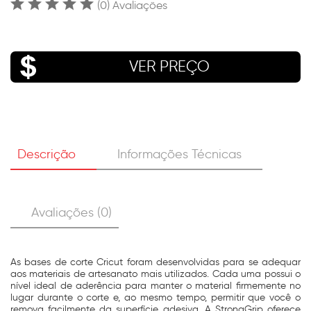
(0) Avaliações
VER PREÇO
Descrição
Informações Técnicas
Avaliações (0)
As bases de corte Cricut foram desenvolvidas para se adequar
aos materiais de artesanato mais utilizados. Cada uma possui o
nível ideal de aderência para manter o material firmemente no
lugar durante o corte e, ao mesmo tempo, permitir que você o
remova facilmente da superfície adesiva. A StrongGrip oferece