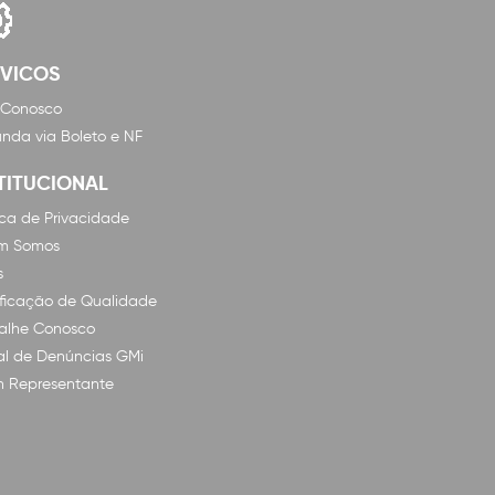
RVICOS
 Conosco
nda via Boleto e NF
TITUCIONAL
tica de Privacidade
m Somos
s
ificação de Qualidade
alhe Conosco
l de Denúncias GMi
n Representante