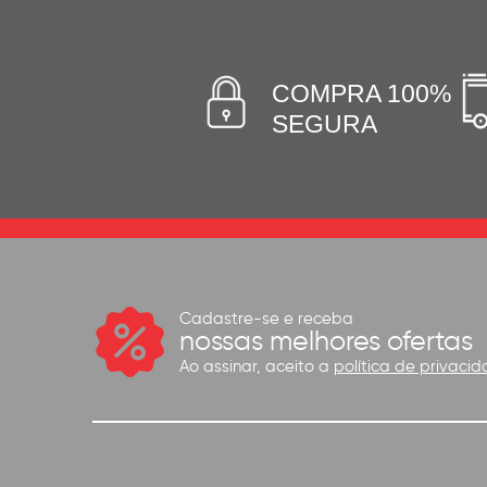
COMPRA 100%
SEGURA
Cadastre-se e receba
nossas melhores ofertas
Ao assinar, aceito a
política de privacid