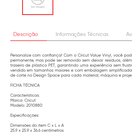
Descrição
Informações Técnicas
Av
Personalize com confiança! Com o Cricut Value Vinyl, você pode
permanente, mas pode ser removido sem deixar resíduos, além
traseiro de plástico PET, garantindo uma experiência sem frustr
vendido em tamanhos maiores e com embalagem simplificada, 
de corte no Design Space para cada material, máquina e projet
FICHA TÉCNICA
Características:
Marca: Cricut
Modelo: 2010880
Especificações:
Dimensões do item C x L x A
25,9 x 25,9 x 36,6 centímetros