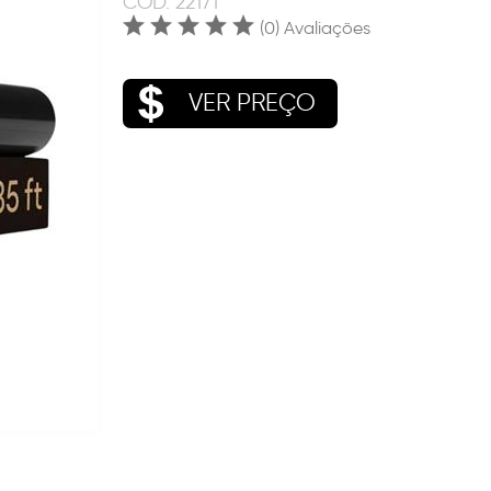
COD.
22171
(0) Avaliações
VER PREÇO