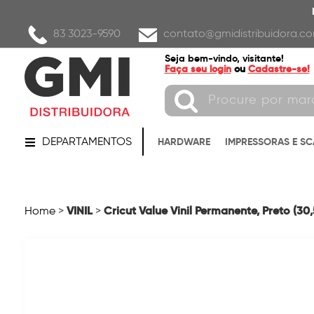
83 3023-9590
contato@gmidistribuidora.co
Seja bem-vindo, visitante!
Faça seu login
ou
Cadastre-se!
DEPARTAMENTOS
HARDWARE
IMPRESSORAS E S
VINIL
Cricut Value Vinil Permanente, Preto (30,
Home
>
>