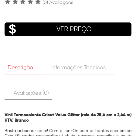
(0) Avaliações
VER PREÇO
Descrição
Informações Técnicas
Avaliações (0)
Vinil Termocolante Cricut Value Glitter (rolo de 25,4 cm x 2,44 m)
HTV, Branco
Basta adicionar calor! Com o Iron-On com brilhantes económico
Cricut®, podes personalizar t-shirts, casacos, mochilas e muito