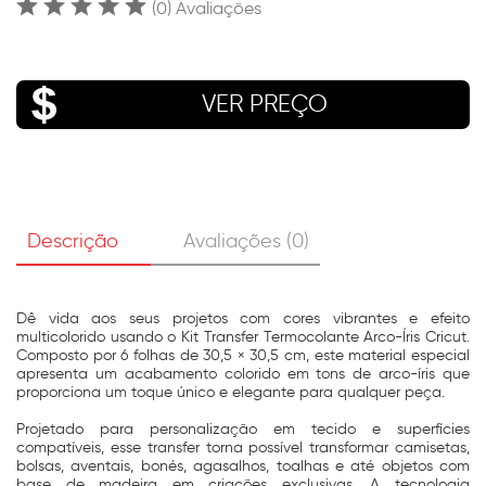
(0) Avaliações
VER PREÇO
Descrição
Avaliações (0)
Dê vida aos seus projetos com cores vibrantes e efeito
multicolorido usando o Kit Transfer Termocolante Arco-Íris Cricut.
Composto por 6 folhas de 30,5 × 30,5 cm, este material especial
apresenta um acabamento colorido em tons de arco-íris que
proporciona um toque único e elegante para qualquer peça.
Projetado para personalização em tecido e superfícies
compatíveis, esse transfer torna possível transformar camisetas,
bolsas, aventais, bonés, agasalhos, toalhas e até objetos com
base de madeira em criações exclusivas. A tecnologia