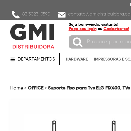
83 3023-9590
contato@gmidistribuidora.co
Seja bem-vindo, visitante!
Faça seu login
ou
Cadastre-se!
DEPARTAMENTOS
HARDWARE
IMPRESSORAS E S
OFFICE
Suporte Fixo para Tvs ELG FIX400, TV
Home
>
>