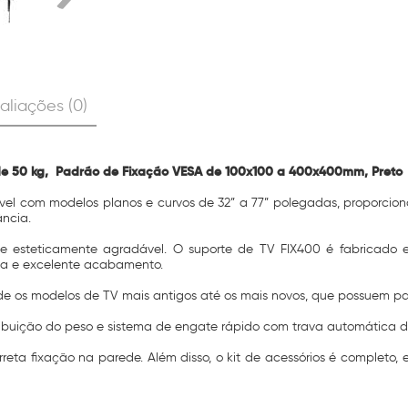
aliações (0)
ade 50 kg, Padrão de Fixação VESA de 100x100 a 400x400mm, Preto
ível com modelos planos e curvos de 32” a 77” polegadas, proporcio
ncia.
 e esteticamente agradável. O suporte de TV FIX400 é fabricado 
ança e excelente acabamento.
esde os modelos de TV mais antigos até os mais novos, que possuem
buição do peso e sistema de engate rápido com trava automática das 
orreta fixação na parede. Além disso, o kit de acessórios é completo