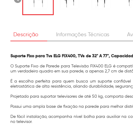
Descrição
Informações Técnicas
Av
Suporte Fixo para Tvs ELG FIX400, TVs de 32" A 77", Capacid
O Suporte Fixo de Parede para Televisão FIX400 ELG é compat
um verdadeiro quadro em sua parede, a apenas 2,7 cm de distâ
É a escolha perfeita para quem busca um suporte confiável
eletrostática de alta resistência, aliando durabilidade, segur
Projetado para suportar televisores de até 50 kg, comporta d
Possui uma ampla base de fixação na parede para melhor distri
De fácil instalação, acompanha nível bolha para auxiliar na c
no televisor.