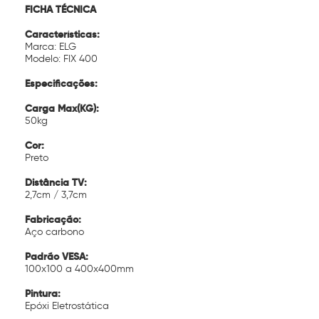
FICHA TÉCNICA
Características:
Marca: ELG
Modelo: FIX 400
Especificações:
Carga Max(KG):
50kg
Cor:
Preto
Distância TV:
2,7cm / 3,7cm
Fabricação:
Aço carbono
Padrão VESA:
100x100 a 400x400mm
Pintura:
Epóxi Eletrostática