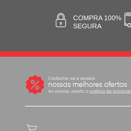
COMPRA 100%
SEGURA
Cadastre-se e receba
nossas melhores ofertas
Ao assinar, aceito a
política de privacid