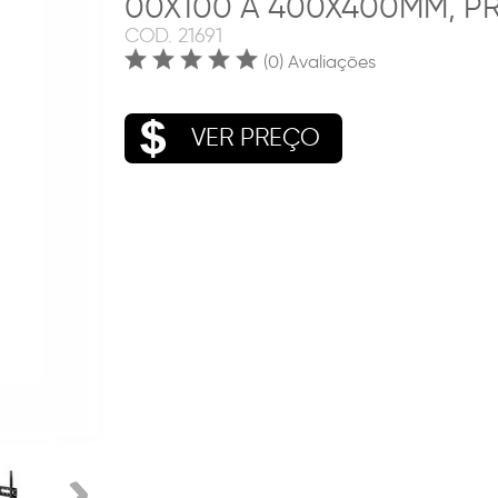
00X100 A 400X400MM, P
COD.
21691
(0) Avaliações
VER PREÇO