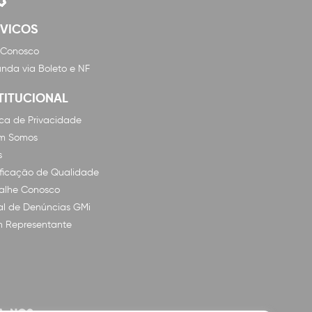
RVICOS
 Conosco
nda via Boleto e NF
TITUCIONAL
tica de Privacidade
m Somos
s
ificação de Qualidade
alhe Conosco
l de Denúncias GMi
n Representante